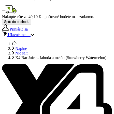
Nakúpte ešte za
40,10 €
a poštovné budete mať
zadarmo
.
Späť do obchodu
Prihlásiť sa
Hlavné menu
Náplne
Nic salt
X4 Bar Juice - Jahoda a melón (Strawberry Watermelon)