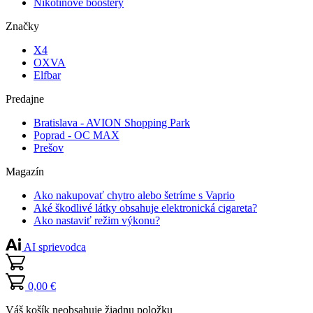
Nikotínové boostery
Značky
X4
OXVA
Elfbar
Predajne
Bratislava - AVION Shopping Park
Poprad - OC MAX
Prešov
Magazín
Ako nakupovať chytro alebo šetríme s Vaprio
Aké škodlivé látky obsahuje elektronická cigareta?
Ako nastaviť režim výkonu?
AI sprievodca
0,00 €
Váš košík neobsahuje žiadnu položku