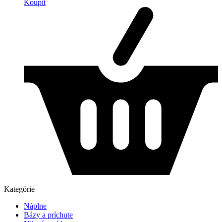
Koupit
Kategórie
Náplne
Bázy a príchute