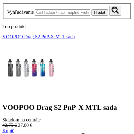
Vyhľadávanie
Hľadať
Top produkt
VOOPOO Drag S2 PnP-X MTL sada
VOOPOO Drag S2 PnP-X MTL sada
Skladom na centrále
42,75 €
27,00 €
Kúpiť