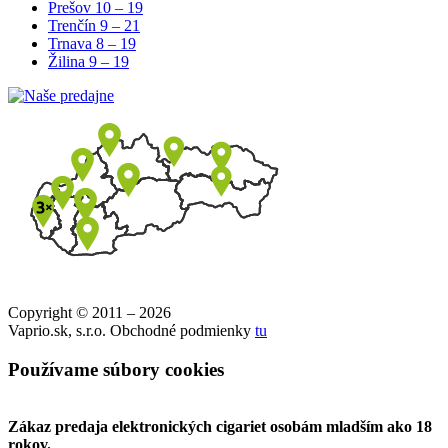
Prešov
10 – 19
Trenčín
9 – 21
Trnava
8 – 19
Žilina
9 – 19
Copyright © 2011 – 2026
Vaprio.sk, s.r.o. Obchodné podmienky
tu
Používame súbory cookies
Zákaz predaja elektronických cigariet osobám mladším ako 18
rokov.