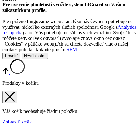
Pre overenie plnoletosti využite systém IdGuard vo Vašom
zákazníckom profile.
Pre správne fungovanie webu a analýzu návštevnosti potrebujeme
využívať niekoľko externých služieb spoločnosti Google (
Analytics
,
reCaptcha
) a od Vás potrebujeme súhlas s ich využitím. Svoj súhlas
môžete kedykoľvek odvolať (vyvolajte znova okno cez odkaz
"Cookies" v pätičke webu).Ak sa chcete dozvedieť viac o našej
cookies politike, kliknite prosím
SEM.
Povoliť
Nesúhlasím
Produkty v košíku
Váš košík neobsahuje žiadnu položku
Zobraziť košík