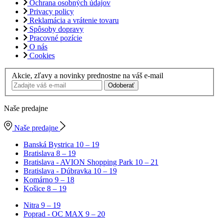
Ochrana osobných údajov
Privacy policy
Reklamácia a vrátenie tovaru
Spôsoby dopravy
Pracovné pozície
O nás
Cookies
Akcie, zľavy a novinky prednostne na váš e-mail
Odoberať
Naše predajne
Naše predajne
Banská Bystrica
10 – 19
Bratislava
8 – 19
Bratislava - AVION Shopping Park
10 – 21
Bratislava - Dúbravka
10 – 19
Komárno
9 – 18
Košice
8 – 19
Nitra
9 – 19
Poprad - OC MAX
9 – 20