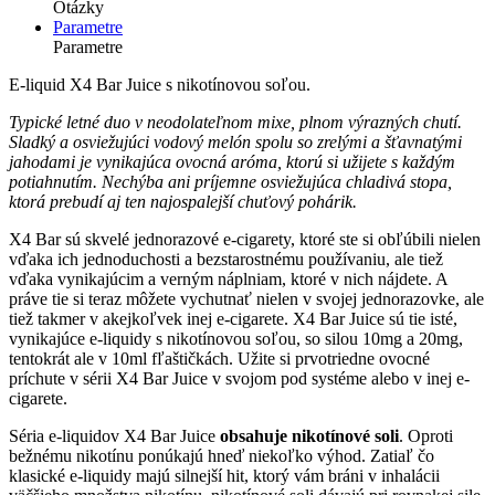
Otázky
Parametre
Parametre
E-liquid X4 Bar Juice s nikotínovou soľou.
Typické letné duo v neodolateľnom mixe, plnom výrazných chutí.
Sladký a osviežujúci vodový melón spolu so zrelými a šťavnatými
jahodami je vynikajúca ovocná aróma, ktorú si užijete s každým
potiahnutím.
Nechýba ani príjemne osviežujúca chladivá stopa,
ktorá prebudí aj ten najospalejší chuťový pohárik.
X4 Bar sú skvelé jednorazové e-cigarety, ktoré ste si obľúbili nielen
vďaka ich jednoduchosti a bezstarostnému používaniu, ale tiež
vďaka vynikajúcim a verným náplniam, ktoré v nich nájdete. A
práve tie si teraz môžete vychutnať nielen v svojej jednorazovke, ale
tiež takmer v akejkoľvek inej e-cigarete. X4 Bar Juice sú tie isté,
vynikajúce e-liquidy s nikotínovou soľou, so silou 10mg a 20mg,
tentokrát ale v 10ml fľaštičkách. Užite si prvotriedne ovocné
príchute v sérii X4 Bar Juice v svojom pod systéme alebo v inej e-
cigarete.
Séria e-liquidov X4 Bar Juice
obsahuje nikotínové soli
. Oproti
bežnému nikotínu ponúkajú hneď niekoľko výhod. Zatiaľ čo
klasické e-liquidy majú silnejší hit, ktorý vám bráni v inhalácii