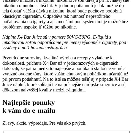
väčšieho množstva nikotínu, nikotínové soli dávajú pri rovnakej sile
nikotínu omnoho slabší hit. V jednom potiahnutí je tak možné do
tela dostať väčšiu dávku nikotínu, ktorá bude pocitovo podobná
klasickým cigaretám. Odpadáva tak nutnosť nepretržitého
poťahovania e-cigarety a aj s menšími pod systémami je možné bez
problémov uspokojiť túžbu po nikotíne.
Náplne X4 Bar Juice sú v pomere 50VG/50PG. E-liquid s
nikotínovou soľou odporúčame pre menej výkonné e-cigarety, pod
systémy a poťahovanie ústa-pľúca.
Prvotriedne suroviny, kvalitná výroba a recepty vyladené k
dokonalosti, príchute X4 Bar už v jednorazových e-cigaretách
dokázali, že patria medzi to najlepšie a ponúkajú skutočne verné a
výrazné ovocné tóny, ktoré vašim chuťovým pohárikom učarujú už
pri prvom potiahnutí. Na to isté sa môžete tešiť aj v prípade X4 Bar
Juice náplní, ktoré spĺňajú tie najprísnejšie európske smernice a sú
dôkazom najvyššej kvality medzi e-liquidmi.
Najlepšie ponuky
k vám do e-mailu
Zľavy, akcie, výpredaje. Pre vás ako prvých.