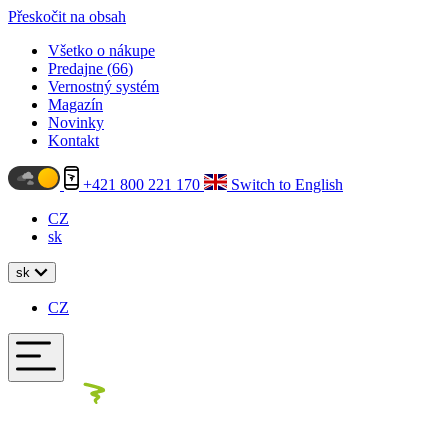
Přeskočit na obsah
Všetko o nákupe
Predajne (
66
)
Vernostný systém
Magazín
Novinky
Kontakt
+421 800 221 170
Switch to English
CZ
sk
sk
CZ