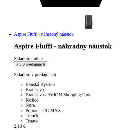
Aspire Fluffi - náhradný náustok
Aspire Fluffi - náhradný náustok
Skladom online
a v 8 predajniach
Skladom v predajniach
Banská Bystrica
Bratislava
Bratislava - AVION Shopping Park
Košice
Nitra
Poprad - OC MAX
Trenčín
Trnava
2,10 €