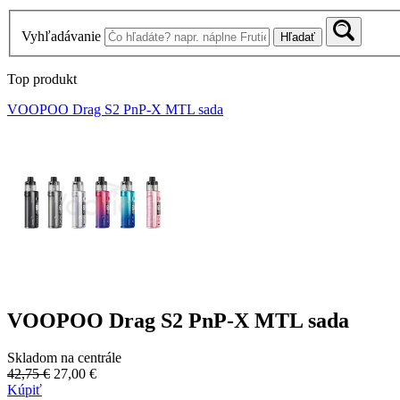
Vyhľadávanie
Hľadať
Top produkt
VOOPOO Drag S2 PnP-X MTL sada
VOOPOO Drag S2 PnP-X MTL sada
Skladom na centrále
42,75 €
27,00 €
Kúpiť