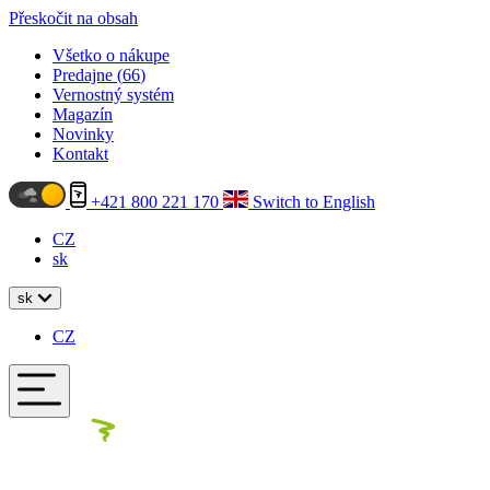
Přeskočit na obsah
Všetko o nákupe
Predajne (
66
)
Vernostný systém
Magazín
Novinky
Kontakt
+421 800 221 170
Switch to English
CZ
sk
sk
CZ