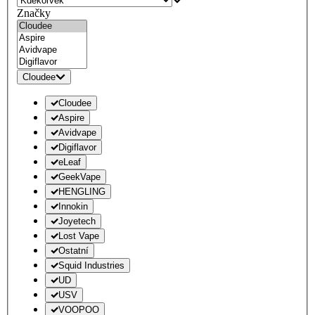
Značky
Cloudee
Cloudee
Aspire
Avidvape
Digiflavor
eLeaf
GeekVape
HENGLING
Innokin
Joyetech
Lost Vape
Ostatní
Squid Industries
UD
USV
VOOPOO