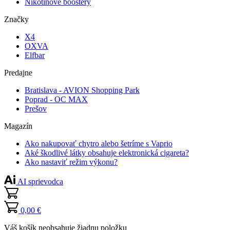
Nikotínové boostery
Značky
X4
OXVA
Elfbar
Predajne
Bratislava - AVION Shopping Park
Poprad - OC MAX
Prešov
Magazín
Ako nakupovať chytro alebo šetríme s Vaprio
Aké škodlivé látky obsahuje elektronická cigareta?
Ako nastaviť režim výkonu?
AI sprievodca
0,00 €
Váš košík neobsahuje žiadnu položku