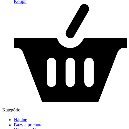
Koupit
Kategórie
Náplne
Bázy a príchute