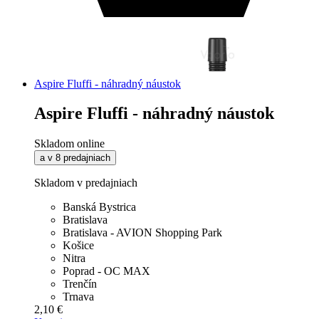
Aspire Fluffi - náhradný náustok
Aspire Fluffi - náhradný náustok
Skladom online
a v 8 predajniach
Skladom v predajniach
Banská Bystrica
Bratislava
Bratislava - AVION Shopping Park
Košice
Nitra
Poprad - OC MAX
Trenčín
Trnava
2,10 €