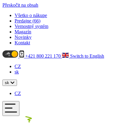
Přeskočit na obsah
Všetko o nákupe
Predajne (
66
)
Vernostný systém
Magazín
Novinky
Kontakt
+421 800 221 170
Switch to English
CZ
sk
sk
CZ