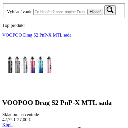
Vyhľadávanie
Hľadať
Top produkt
VOOPOO Drag S2 PnP-X MTL sada
VOOPOO Drag S2 PnP-X MTL sada
Skladom na centrále
42,75 €
27,00 €
Kúpiť