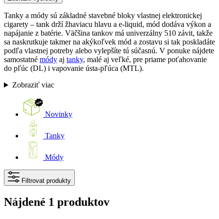
Tanky a módy sú základné stavebné bloky vlastnej elektronickej
cigarety – tank drží žhaviacu hlavu a e-liquid, mód dodáva výkon a
napájanie z batérie. Väčšina tankov má univerzálny 510 závit, takže
sa naskrutkuje takmer na akýkoľvek mód a zostavu si tak poskladáte
podľa vlastnej potreby alebo vylepšíte tú súčasnú. V ponuke nájdete
samostatné
módy
aj
tanky
, malé aj veľké, pre priame poťahovanie
do pľúc (DL) i vapovanie ústa-pľúca (MTL).
Zobraziť viac
Novinky
Tanky
Módy
Filtrovat produkty
Nájdené 1 produktov