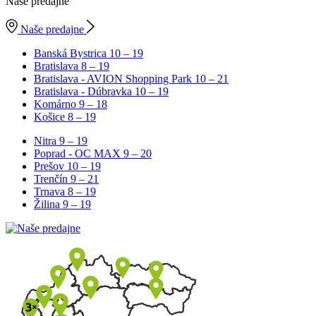
Naše predajne
Naše predajne
Banská Bystrica
10 – 19
Bratislava
8 – 19
Bratislava - AVION Shopping Park
10 – 21
Bratislava - Dúbravka
10 – 19
Komárno
9 – 18
Košice
8 – 19
Nitra
9 – 19
Poprad - OC MAX
9 – 20
Prešov
10 – 19
Trenčín
9 – 21
Trnava
8 – 19
Žilina
9 – 19