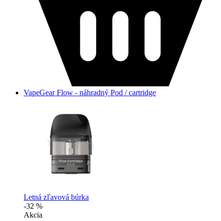
VapeGear Flow - náhradný Pod / cartridge
Letná zľavová búrka
-32 %
Akcia