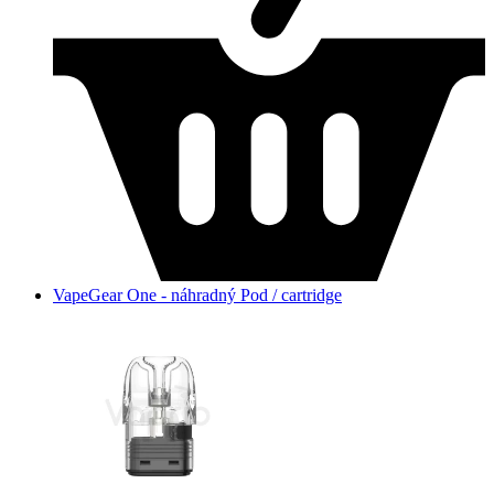
VapeGear One - náhradný Pod / cartridge