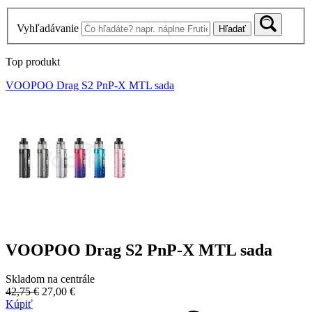
Vyhľadávanie
Hľadať
Top produkt
VOOPOO Drag S2 PnP-X MTL sada
VOOPOO Drag S2 PnP-X MTL sada
Skladom na centrále
42,75 €
27,00 €
Kúpiť