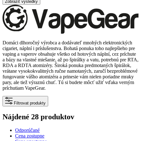
Zobraziť výsledky
Domáci dlhoročný výrobca a dodávateľ mnohých elektronických
cigariet, náplní i príslušenstva. Bohatá ponuka toho najlepšieho pre
vaping a vaperov obsahuje všetko od hotových náplní, cez príchute
a bázy na vlastné miešanie, až po špirálky a vatu, potrebnú pre RTA,
RDA a RDTA atomizéry. Široká ponuka predmotaných špirálok,
vrátane vysokokvalitných ručne namotaných, zaručí bezproblémové
fungovanie vášho atomizéra a prinesie vám nielen poriadne mraky
pary, ale tiež výraznú chuť. Tú si budete môcť užiť vďaka verným
príchutiam VapeGear.
Filtrovat produkty
Nájdené 28 produktov
Odporúčané
Cena zostupne