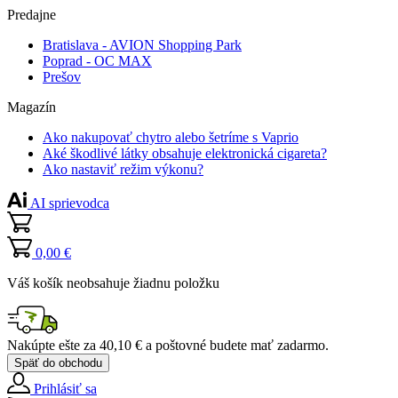
Predajne
Bratislava - AVION Shopping Park
Poprad - OC MAX
Prešov
Magazín
Ako nakupovať chytro alebo šetríme s Vaprio
Aké škodlivé látky obsahuje elektronická cigareta?
Ako nastaviť režim výkonu?
AI sprievodca
0,00 €
Váš košík neobsahuje žiadnu položku
Nakúpte ešte za
40,10 €
a poštovné budete mať
zadarmo
.
Späť do obchodu
Prihlásiť sa