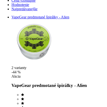
Cena vzostupne
Hodnotenie
Najpredávanejšie
VapeGear predmotané špirálky - Alien
2 varianty
-44 %
Akcia
VapeGear predmotané špirálky - Alien