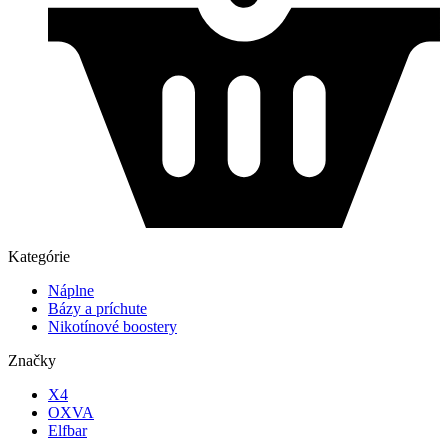
Kategórie
Náplne
Bázy a príchute
Nikotínové boostery
Značky
X4
OXVA
Elfbar