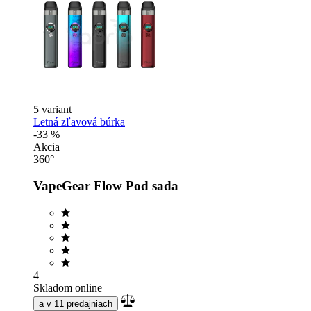
5 variant
Letná zľavová búrka
-33 %
Akcia
360°
VapeGear Flow Pod sada
4
Skladom online
a v 11 predajniach