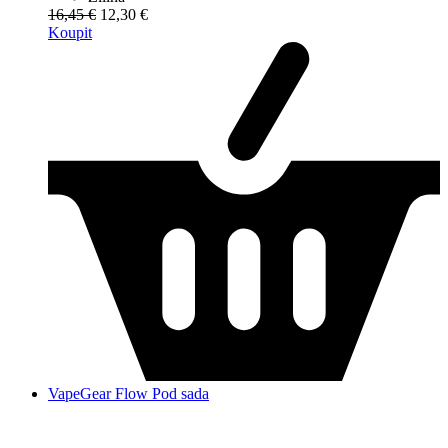
16,45 €
12,30 €
Koupit
VapeGear Flow Pod sada