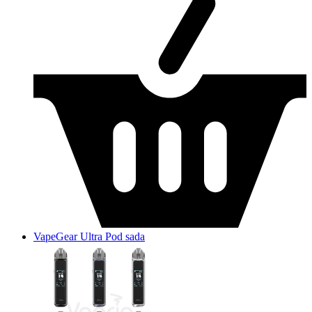
VapeGear Ultra Pod sada