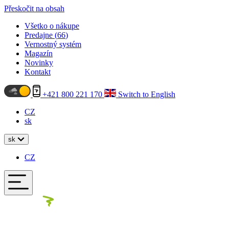
Přeskočit na obsah
Všetko o nákupe
Predajne (
66
)
Vernostný systém
Magazín
Novinky
Kontakt
+421 800 221 170
Switch to English
CZ
sk
sk
CZ