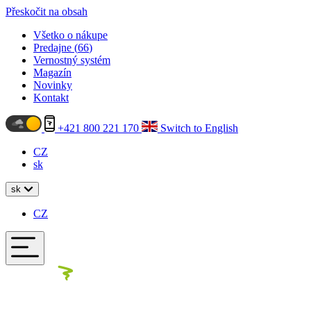
Přeskočit na obsah
Všetko o nákupe
Predajne (
66
)
Vernostný systém
Magazín
Novinky
Kontakt
+421 800 221 170
Switch to English
CZ
sk
sk
CZ