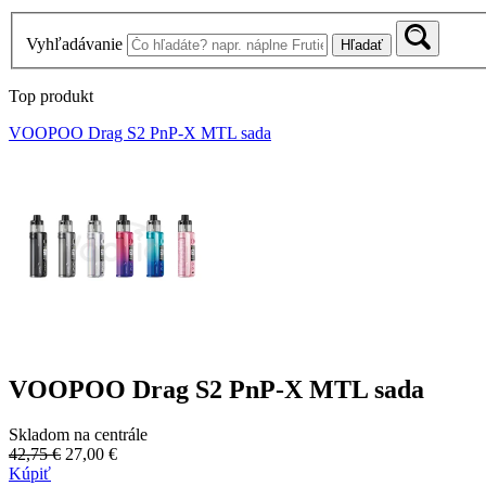
Vyhľadávanie
Hľadať
Top produkt
VOOPOO Drag S2 PnP-X MTL sada
VOOPOO Drag S2 PnP-X MTL sada
Skladom na centrále
42,75 €
27,00 €
Kúpiť