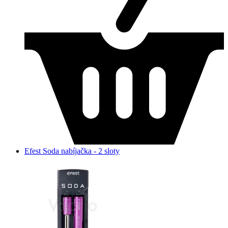
Efest Soda nabíjačka - 2 sloty