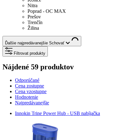
Nitra
Poprad - OC MAX
Prešov
Trenčín
Žilina
Ďalšie najpredávanejšie
Schovať
Filtrovat produkty
Nájdené 59 produktov
Odporúčané
Cena zostupne
Cena vzostupne
Hodnotenie
Najpredávanejšie
Innokin Trine Power Hub - USB nabíjačka