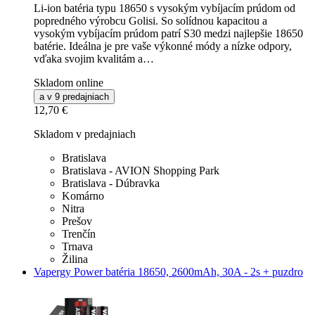
Li-ion batéria typu 18650 s vysokým vybíjacím prúdom od
popredného výrobcu Golisi. So solídnou kapacitou a
vysokým vybíjacím prúdom patrí S30 medzi najlepšie 18650
batérie. Ideálna je pre vaše výkonné módy a nízke odpory,
vďaka svojim kvalitám a…
Skladom online
a v 9 predajniach
12,70 €
Skladom v predajniach
Bratislava
Bratislava - AVION Shopping Park
Bratislava - Dúbravka
Komárno
Nitra
Prešov
Trenčín
Trnava
Žilina
Vapergy Power batéria 18650, 2600mAh, 30A - 2s + puzdro