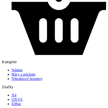
Kategórie
Náplne
Bázy a príchute
Nikotínové boostery
Značky
X4
OXVA
Elfbar