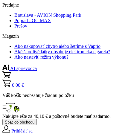
Predajne
Bratislava - AVION Shopping Park
Poprad - OC MAX
Prešov
Magazín
Ako nakupovať chytro alebo šetríme s Vaprio
Aké škodlivé látky obsahuje elektronická cigareta?
Ako nastaviť režim výkonu?
AI sprievodca
0,00 €
Váš košík neobsahuje žiadnu položku
Nakúpte ešte za
40,10 €
a poštovné budete mať
zadarmo
.
Späť do obchodu
Prihlásiť sa