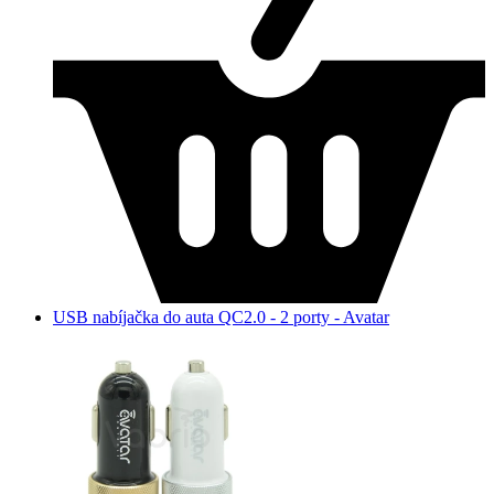
USB nabíjačka do auta QC2.0 - 2 porty - Avatar