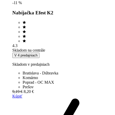
-11 %
Nabíjačka Efest K2
4.3
Skladom na centrále
V 4 predajniach
Skladom v predajniach
Bratislava - Dúbravka
Komárno
Poprad - OC MAX
Prešov
9,19 €
8,20 €
Kúpiť