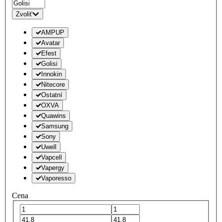
Zvoliť
AMPUP
Avatar
Efest
Golisi
Innokin
Nitecore
Ostatní
OXVA
Quawins
Samsung
Sony
Uwell
Vapcell
Vapergy
Vaporesso
Cena