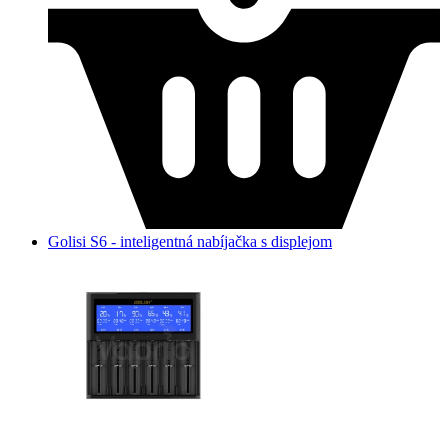
Golisi S6 - inteligentná nabíjačka s displejom