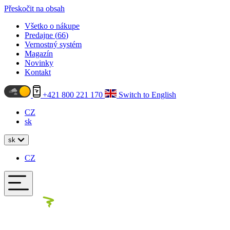
Přeskočit na obsah
Všetko o nákupe
Predajne (
66
)
Vernostný systém
Magazín
Novinky
Kontakt
+421 800 221 170
Switch to English
CZ
sk
sk
CZ