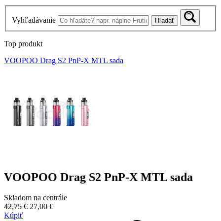
Vyhľadávanie
Hľadať
Top produkt
VOOPOO Drag S2 PnP-X MTL sada
VOOPOO Drag S2 PnP-X MTL sada
Skladom na centrále
42,75 €
27,00 €
Kúpiť