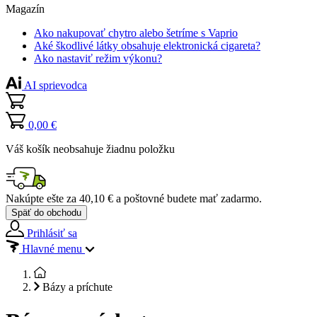
Magazín
Ako nakupovať chytro alebo šetríme s Vaprio
Aké škodlivé látky obsahuje elektronická cigareta?
Ako nastaviť režim výkonu?
AI sprievodca
0,00 €
Váš košík neobsahuje žiadnu položku
Nakúpte ešte za
40,10 €
a poštovné budete mať
zadarmo
.
Späť do obchodu
Prihlásiť sa
Hlavné menu
Bázy a príchute