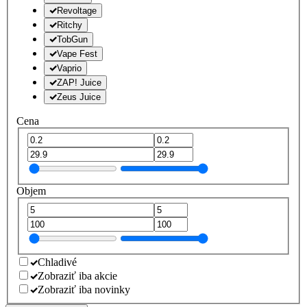
Revoltage
Ritchy
TobGun
Vape Fest
Vaprio
ZAP! Juice
Zeus Juice
Cena
Objem
Chladivé
Zobraziť iba akcie
Zobraziť iba novinky