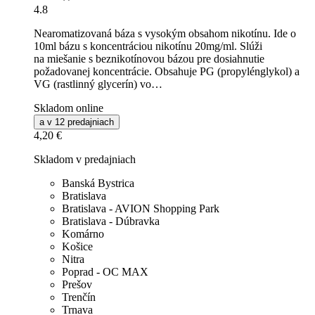
4.8
Nearomatizovaná báza s vysokým obsahom nikotínu. Ide o
10ml bázu s koncentráciou nikotínu 20mg/ml. Slúži
na miešanie s beznikotínovou bázou pre dosiahnutie
požadovanej koncentrácie. Obsahuje PG (propylénglykol) a
VG (rastlinný glycerín) vo…
Skladom online
a v 12 predajniach
4,20 €
Skladom v predajniach
Banská Bystrica
Bratislava
Bratislava - AVION Shopping Park
Bratislava - Dúbravka
Komárno
Košice
Nitra
Poprad - OC MAX
Prešov
Trenčín
Trnava