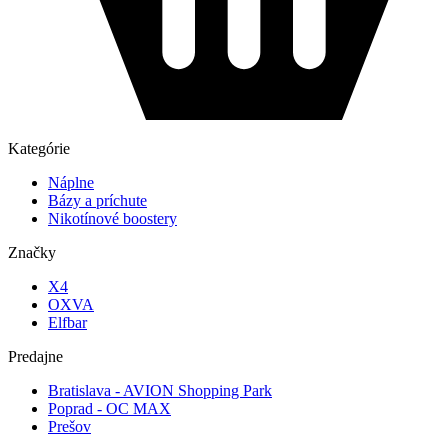
Kategórie
Náplne
Bázy a príchute
Nikotínové boostery
Značky
X4
OXVA
Elfbar
Predajne
Bratislava - AVION Shopping Park
Poprad - OC MAX
Prešov