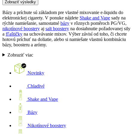
Zobraziť výsledky
Bázy a príchute sú základom pre vlastné mixovanie e-liquidu do
elektronickej cigarety. V ponuke nájdete
Shake and Vape
sady na
rýchle namiešanie, samostatné
bázy
v rôznych poměroch PG/VG,
nikotínové boostery
aj
salt boostery
na dosiahnutie požadovanej sily
a
fľaštičky
na uchovávanie mixov. Výber závisí od toho, či chcete
hotovú príchuť na doliatie, alebo si namiešate vlastnú kombináciu
bázy, boosteru a arómy.
Zobraziť viac
Novinky
Chladivé
Shake and Vape
Bázy
Nikotínové boostery