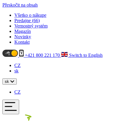
Přeskočit na obsah
Všetko o nákupe
Predajne (
66
)
Vernostný systém
Magazín
Novinky
Kontakt
+421 800 221 170
Switch to English
CZ
sk
sk
CZ