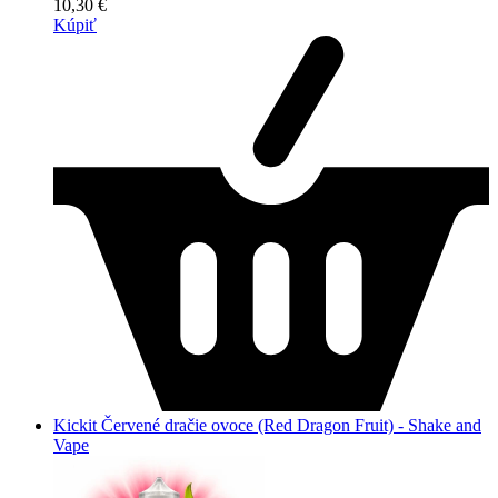
10,30 €
Kúpiť
Kickit Červené dračie ovoce (Red Dragon Fruit) - Shake and
Vape