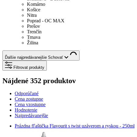
Komárno
Košice
Nitra
Poprad - OC MAX
Prešov
Trenčín
Trnava
Žilina
Ďalšie najpredávanejšie
Schovať
Filtrovat produkty
Nájdené 352 produktov
Odporúčané
Cena zostupne
Cena vzostupne
Hodnotenie
Najpredávanejšie
Prázdna fľaštička Flavourit s twist uzáverom a ryskou - 250ml