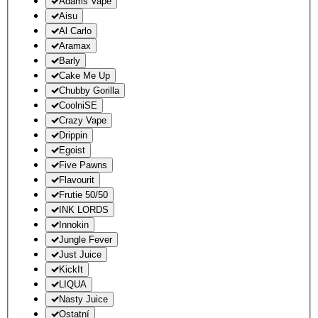
Adams Vape
Aisu
Al Carlo
Aramax
Barly
Cake Me Up
Chubby Gorilla
CoolniSE
Crazy Vape
Drippin
Egoist
Five Pawns
Flavourit
Frutie 50/50
INK LORDS
Innokin
Jungle Fever
Just Juice
KickIt
LIQUA
Nasty Juice
Ostatní