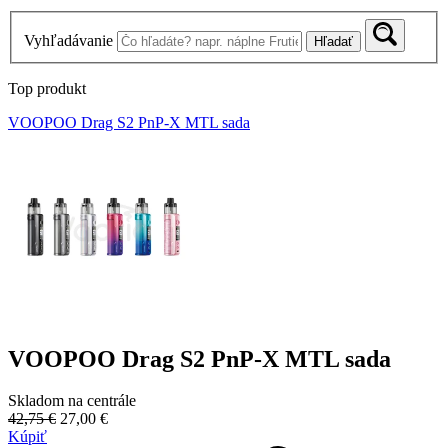
Vyhľadávanie
Hľadať
Top produkt
VOOPOO Drag S2 PnP-X MTL sada
VOOPOO Drag S2 PnP-X MTL sada
Skladom na centrále
42,75 €
27,00 €
Kúpiť