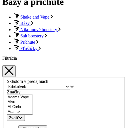
Bázy a príchute
Shake and Vape
Bázy
Nikotínové boostery
Salt boostery
Príchute
Fľaštičky
Filtrácia
Skladom v predajniach
Značky
Zvoliť