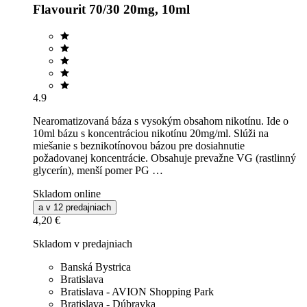
Flavourit 70/30 20mg, 10ml
4.9
Nearomatizovaná báza s vysokým obsahom nikotínu. Ide o
10ml bázu s koncentráciou nikotínu 20mg/ml. Slúži na
miešanie s beznikotínovou bázou pre dosiahnutie
požadovanej koncentrácie. Obsahuje prevažne VG (rastlinný
glycerín), menší pomer PG …
Skladom online
a v 12 predajniach
4,20 €
Skladom v predajniach
Banská Bystrica
Bratislava
Bratislava - AVION Shopping Park
Bratislava - Dúbravka