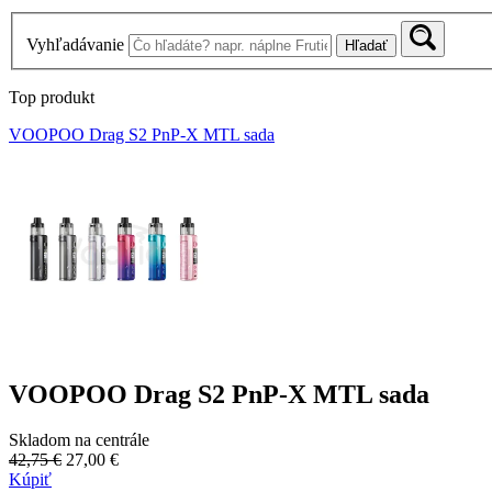
Vyhľadávanie
Hľadať
Top produkt
VOOPOO Drag S2 PnP-X MTL sada
VOOPOO Drag S2 PnP-X MTL sada
Skladom na centrále
42,75 €
27,00 €
Kúpiť