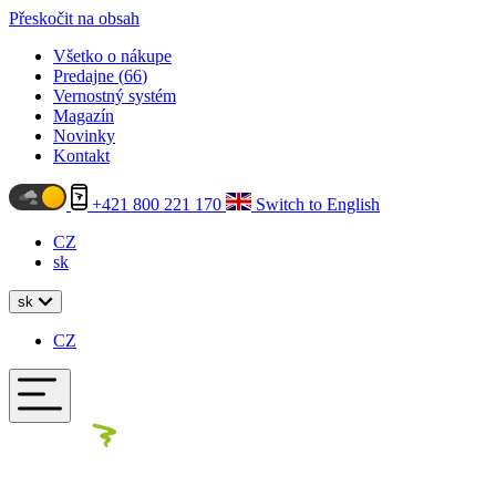
Přeskočit na obsah
Všetko o nákupe
Predajne (
66
)
Vernostný systém
Magazín
Novinky
Kontakt
+421 800 221 170
Switch to English
CZ
sk
sk
CZ