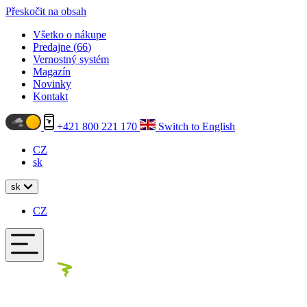
Přeskočit na obsah
Všetko o nákupe
Predajne (
66
)
Vernostný systém
Magazín
Novinky
Kontakt
+421 800 221 170
Switch to English
CZ
sk
sk
CZ