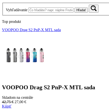
Vyhľadávanie
Hľadať
Top produkt
VOOPOO Drag S2 PnP-X MTL sada
VOOPOO Drag S2 PnP-X MTL sada
Skladom na centrále
42,75 €
27,00 €
Kúpiť