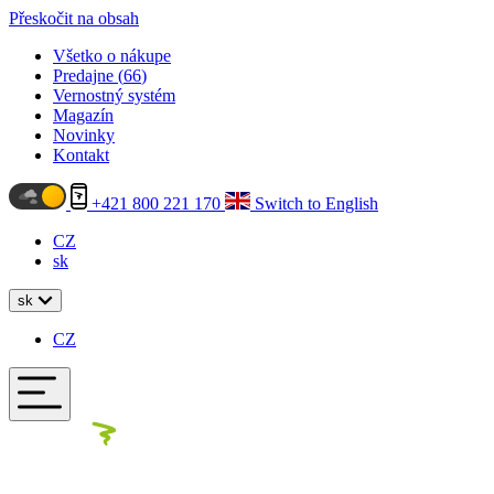
Přeskočit na obsah
Všetko o nákupe
Predajne (
66
)
Vernostný systém
Magazín
Novinky
Kontakt
+421 800 221 170
Switch to English
CZ
sk
sk
CZ