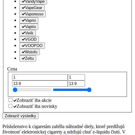
VandyVape
VapeGear
Vaporesso
Vaprio
Vaptio
Veiik
VGOD
VOOPOO
Wotofo
Zeltu
Cena
Zobraziť iba akcie
Zobraziť iba novinky
Zobraziť výsledky
Príslušenstvo k cigaretám zahŕňa náhradné diely, ktoré predlžujú
životnosť elektronickej cigarety a udržujú chuť e-liquidu čistú. V