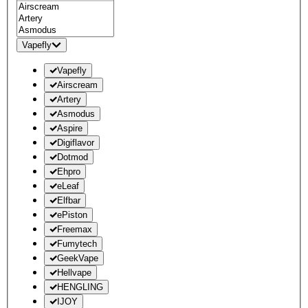
Vapefly
Vapefly
Airscream
Artery
Asmodus
Aspire
Digiflavor
Dotmod
Ehpro
eLeaf
Elfbar
ePiston
Freemax
Fumytech
GeekVape
Hellvape
HENGLING
IJOY