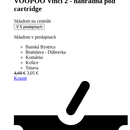
VOOPOO Vinci 2 - náhradná pod
cartridge
Skladom na centrále
V 5 predajniach
Skladom v predajniach
Banská Bystrica
Bratislava - Dúbravka
Komárno
Košice
Trnava
4,60 €
3,05 €
Koupit