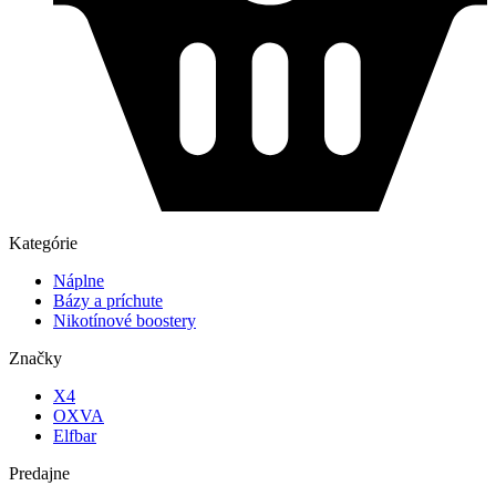
Kategórie
Náplne
Bázy a príchute
Nikotínové boostery
Značky
X4
OXVA
Elfbar
Predajne