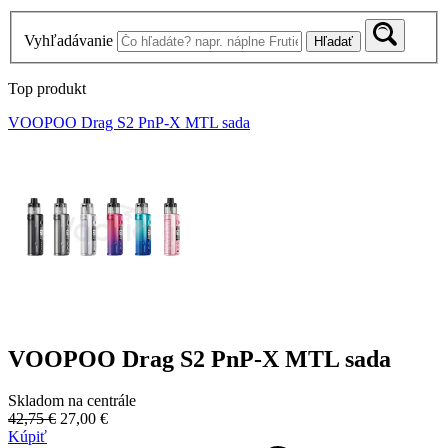
Vyhľadávanie
Hľadať
Top produkt
VOOPOO Drag S2 PnP-X MTL sada
VOOPOO Drag S2 PnP-X MTL sada
Skladom na centrále
42,75 €
27,00 €
Kúpiť