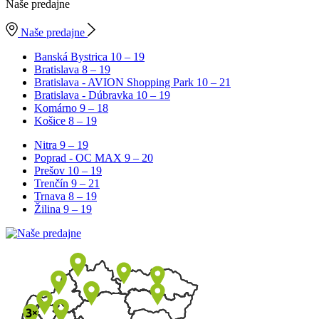
Naše predajne
Naše predajne
Banská Bystrica
10 – 19
Bratislava
8 – 19
Bratislava - AVION Shopping Park
10 – 21
Bratislava - Dúbravka
10 – 19
Komárno
9 – 18
Košice
8 – 19
Nitra
9 – 19
Poprad - OC MAX
9 – 20
Prešov
10 – 19
Trenčín
9 – 21
Trnava
8 – 19
Žilina
9 – 19