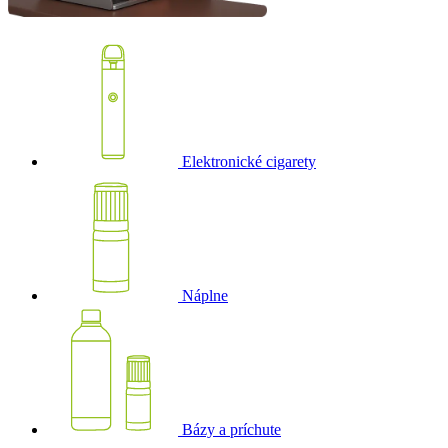
Elektronické cigarety
Náplne
Bázy a príchute