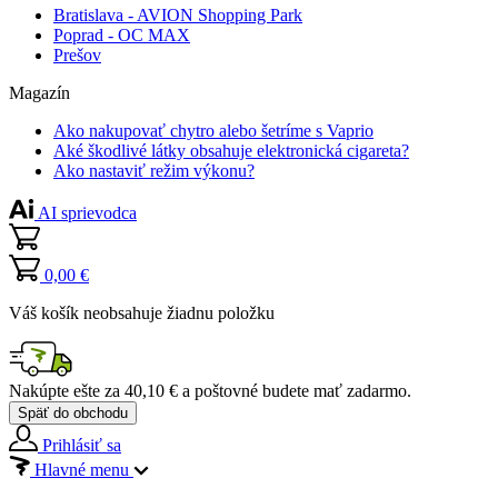
Bratislava - AVION Shopping Park
Poprad - OC MAX
Prešov
Magazín
Ako nakupovať chytro alebo šetríme s Vaprio
Aké škodlivé látky obsahuje elektronická cigareta?
Ako nastaviť režim výkonu?
AI sprievodca
0,00 €
Váš košík neobsahuje žiadnu položku
Nakúpte ešte za
40,10 €
a poštovné budete mať
zadarmo
.
Späť do obchodu
Prihlásiť sa
Hlavné menu