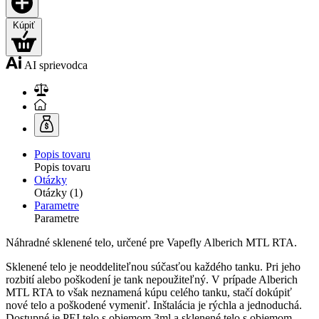
Kúpiť
AI sprievodca
Popis tovaru
Popis tovaru
Otázky
Otázky (1)
Parametre
Parametre
Náhradné sklenené telo, určené pre Vapefly Alberich
MTL
RTA
.
Sklenené telo je neoddeliteľnou súčasťou každého tanku. Pri jeho
rozbití alebo poškodení je tank nepoužiteľný. V prípade Alberich
MTL
RTA
to však neznamená kúpu celého tanku, stačí dokúpiť
nové telo a poškodené vymeniť. Inštalácia je rýchla a jednoduchá.
Dostupné je PEI telo s objemom 3ml a sklenené telo s objemom