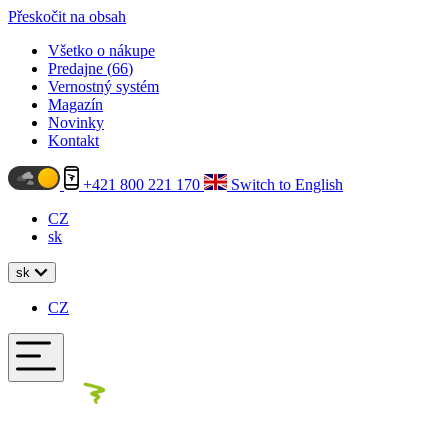
Přeskočit na obsah
Všetko o nákupe
Predajne (
66
)
Vernostný systém
Magazín
Novinky
Kontakt
+421 800 221 170
Switch to English
CZ
sk
sk
CZ