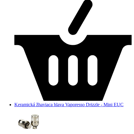
Keramická žhaviaca hlava Vaporesso Drizzle - Mini EUC