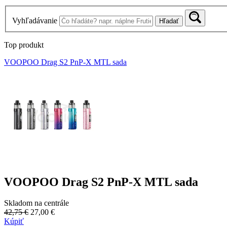
Vyhľadávanie
Hľadať
Top produkt
VOOPOO Drag S2 PnP-X MTL sada
VOOPOO Drag S2 PnP-X MTL sada
Skladom na centrále
42,75 €
27,00 €
Kúpiť