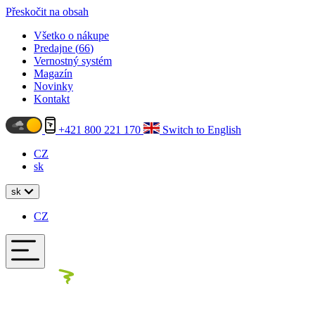
Přeskočit na obsah
Všetko o nákupe
Predajne (
66
)
Vernostný systém
Magazín
Novinky
Kontakt
+421 800 221 170
Switch to English
CZ
sk
sk
CZ