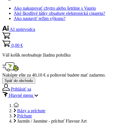
Ako nakupovať chytro alebo šetríme s Vaprio
Aké škodlivé látky obsahuje elektronická cigareta?
Ako nastaviť režim výkonu?
AI sprievodca
0,00 €
Váš košík neobsahuje žiadnu položku
Nakúpte ešte za
40,10 €
a poštovné budete mať
zadarmo
.
Späť do obchodu
Prihlásiť sa
Hlavné menu
Bázy a príchute
Príchute
Jazmín / Jasmine - príchuť Flavour Art