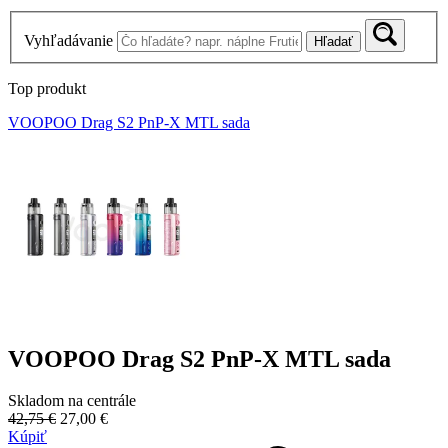
Vyhľadávanie
Hľadať
Top produkt
VOOPOO Drag S2 PnP-X MTL sada
VOOPOO Drag S2 PnP-X MTL sada
Skladom na centrále
42,75 €
27,00 €
Kúpiť