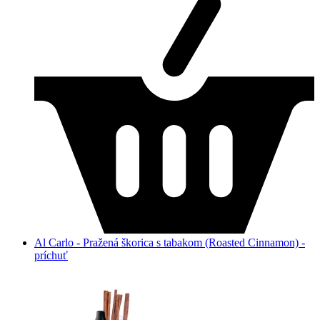
Al Carlo - Pražená škorica s tabakom (Roasted Cinnamon) -
príchuť