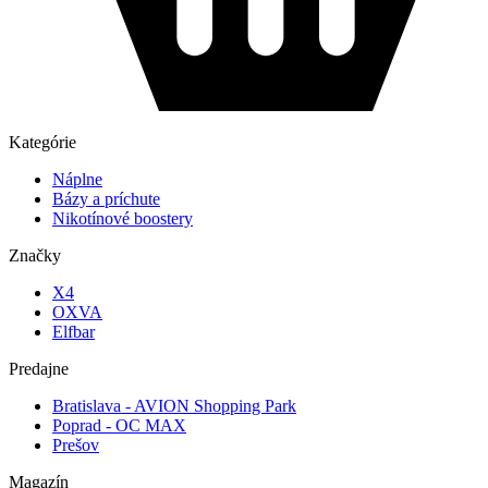
Kategórie
Náplne
Bázy a príchute
Nikotínové boostery
Značky
X4
OXVA
Elfbar
Predajne
Bratislava - AVION Shopping Park
Poprad - OC MAX
Prešov
Magazín