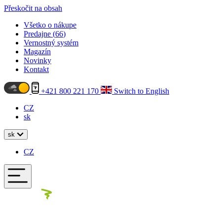
Přeskočit na obsah
Všetko o nákupe
Predajne (
66
)
Vernostný systém
Magazín
Novinky
Kontakt
+421 800 221 170
Switch to English
CZ
sk
sk
CZ