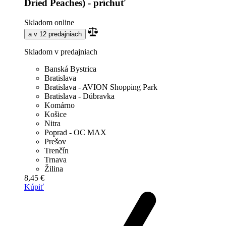
Dried Peaches) - príchuť
Skladom online
a v 12 predajniach
Skladom v predajniach
Banská Bystrica
Bratislava
Bratislava - AVION Shopping Park
Bratislava - Dúbravka
Komárno
Košice
Nitra
Poprad - OC MAX
Prešov
Trenčín
Trnava
Žilina
8,45 €
Kúpiť