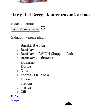
Barly Red Berry - koncentrovaná aróma
Skladom online
a v 12 predajniach
Skladom v predajniach
Banská Bystrica
Bratislava
Bratislava - AVION Shopping Park
Bratislava - Dúbravka
Komárno
Košice
Nitra
Poprad - OC MAX
Prešov
Trenčín
Trnava
Žilina
8,25 €
Kúpiť