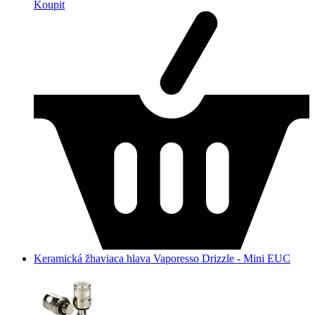
Koupit
Keramická žhaviaca hlava Vaporesso Drizzle - Mini EUC