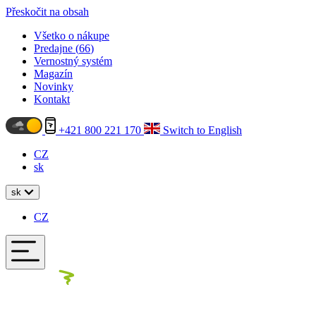
Přeskočit na obsah
Všetko o nákupe
Predajne (
66
)
Vernostný systém
Magazín
Novinky
Kontakt
+421 800 221 170
Switch to English
CZ
sk
sk
CZ