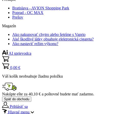
Bratislava - AVION Shopping Park
Poprad - OC MAX
Prešov
Magazín
Ako nakupovať chytro alebo šetríme s Vaprio
Aké škodlivé látky obsahuje elektronická cigareta?
Ako nastaviť režim výkonu?
AI sprievodca
0,00 €
Váš košík neobsahuje žiadnu položku
Nakúpte ešte za
40,10 €
a poštovné budete mať
zadarmo
.
Späť do obchodu
Prihlásiť sa
Hlavné menu