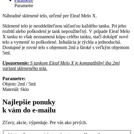
Parametre
Parametre
Náhradné sklenené telo, určené pre Eleaf Melo X.
Sklenené telo je neoddeliteľnou súčasťou každého tanku. Pri jeho
rozbití alebo poškodení je tank nepoužiteľný. V prípade Eleaf Melo
X tanku to však neznamená kúpu celého tanku, stačí dokúpiť nové
telo a vymeniť to poškodené. Inštalácia je rýchla a jednoduchá.
Dostupné je rovné telo s objemom 2ml a široké s veľkým objemom
5ml.
Upozornenie:
S tankom Eleaf Melo X je kompatibilný iba 2ml
variant skleneného tela.
Parametre:
Objem: 2ml / 5ml
Materiál: Sklo
Najlepšie ponuky
k vám do e-mailu
Zľavy, akcie, výpredaje. Pre vás ako prvých.