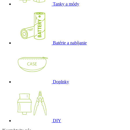
Tanky a módy
Batérie a nabíjanie
Doplnky
DIY