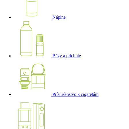
Náplne
Bázy a príchute
Príslušenstvo k cigaretám