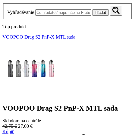
Vyhľadávanie
Hľadať
Top produkt
VOOPOO Drag S2 PnP-X MTL sada
VOOPOO Drag S2 PnP-X MTL sada
Skladom na centrále
42,75 €
27,00 €
Kúpiť