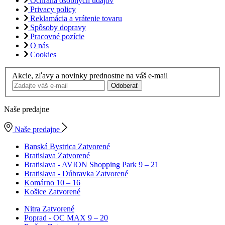
Ochrana osobných údajov
Privacy policy
Reklamácia a vrátenie tovaru
Spôsoby dopravy
Pracovné pozície
O nás
Cookies
Akcie, zľavy a novinky prednostne na váš e-mail
Odoberať
Naše predajne
Naše predajne
Banská Bystrica
Zatvorené
Bratislava
Zatvorené
Bratislava - AVION Shopping Park
9 – 21
Bratislava - Dúbravka
Zatvorené
Komárno
10 – 16
Košice
Zatvorené
Nitra
Zatvorené
Poprad - OC MAX
9 – 20