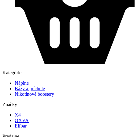
Kategórie
Náplne
Bázy a príchute
Nikotínové boostery
Značky
X4
OXVA
Elfbar
Predajne