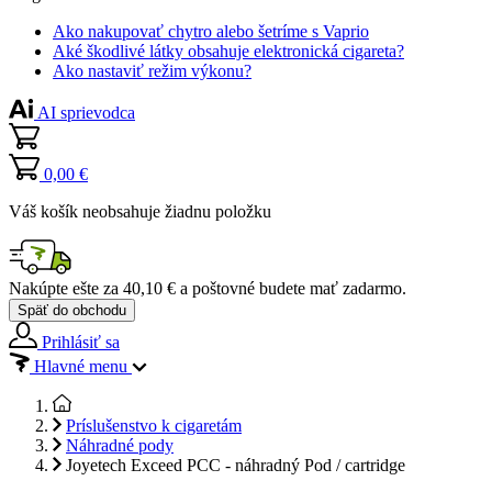
Ako nakupovať chytro alebo šetríme s Vaprio
Aké škodlivé látky obsahuje elektronická cigareta?
Ako nastaviť režim výkonu?
AI sprievodca
0,00 €
Váš košík neobsahuje žiadnu položku
Nakúpte ešte za
40,10 €
a poštovné budete mať
zadarmo
.
Späť do obchodu
Prihlásiť sa
Hlavné menu
Príslušenstvo k cigaretám
Náhradné pody
Joyetech Exceed PCC - náhradný Pod / cartridge