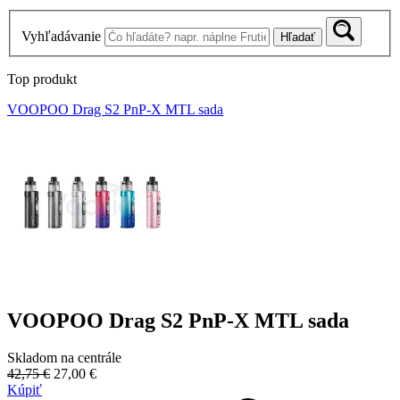
Vyhľadávanie
Hľadať
Top produkt
VOOPOO Drag S2 PnP-X MTL sada
VOOPOO Drag S2 PnP-X MTL sada
Skladom na centrále
42,75 €
27,00 €
Kúpiť