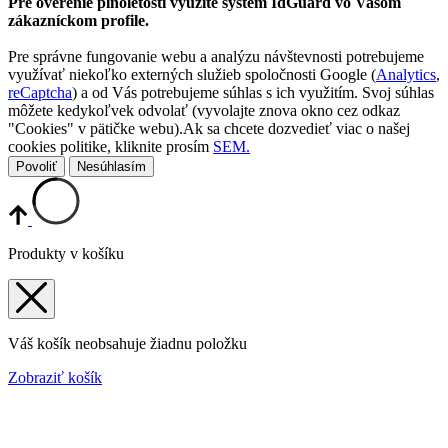
Pre overenie plnoletosti využite systém IdGuard vo Vašom
zákazníckom profile.
Pre správne fungovanie webu a analýzu návštevnosti potrebujeme
využívať niekoľko externých služieb spoločnosti Google (
Analytics
,
reCaptcha
) a od Vás potrebujeme súhlas s ich využitím. Svoj súhlas
môžete kedykoľvek odvolať (vyvolajte znova okno cez odkaz
"Cookies" v pätičke webu).Ak sa chcete dozvedieť viac o našej
cookies politike, kliknite prosím
SEM.
Povoliť
Nesúhlasím
Produkty v košíku
Váš košík neobsahuje žiadnu položku
Zobraziť košík