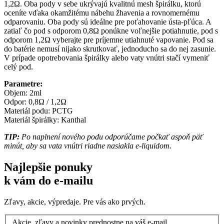
1,2Ω. Oba pody v sebe ukrývajú kvalitnú mesh špirálku, ktorú
oceníte vďaka okamžitému nábehu žhavenia a rovnomernému
odparovaniu. Oba pody sú ideálne pre poťahovanie ústa-pľúca. A
zatiaľ čo pod s odporom 0,8Ω ponúkne voľnejšie potiahnutie, pod s
odporom 1,2Ω vyberajte pre príjemne utiahnuté vapovanie. Pod sa
do batérie nemusí nijako skrutkovať, jednoducho sa do nej zasunie.
V prípade opotrebovania špirálky alebo vaty vnútri stačí vymeniť
celý pod.
Parametre:
Objem: 2ml
Odpor: 0,8Ω / 1,2Ω
Materiál podu: PCTG
Materiál špirálky: Kanthal
TIP:
Po naplnení nového podu odporúčame počkať aspoň päť
minút, aby sa vata vnútri riadne nasiakla e-liquidom.
Najlepšie ponuky
k vám do e-mailu
Zľavy, akcie, výpredaje. Pre vás ako prvých.
Akcie, zľavy a novinky prednostne na váš e-mail