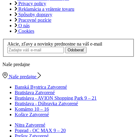
Privacy policy
Reklamácia a vrátenie tovaru
Spôsoby dopravy
Pracovné pozície
O nás
Cookies
Akcie, zľavy a novinky prednostne na váš e-mail
Odoberať
Naše predajne
Naše predajne
Banská Bystrica
Zatvorené
Bratislava
Zatvorené
Bratislava - AVION Shopping Park
9 – 21
Bratislava - Dúbravka
Zatvorené
Komárno
10 – 16
Košice
Zatvorené
Nitra
Zatvorené
Poprad - OC MAX
9 – 20
Prešov
Zatvorené