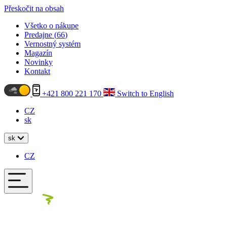
Přeskočit na obsah
Všetko o nákupe
Predajne (
66
)
Vernostný systém
Magazín
Novinky
Kontakt
+421 800 221 170
Switch to English
CZ
sk
sk
CZ