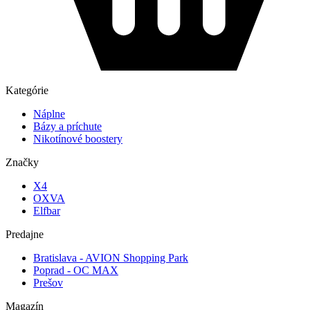
Kategórie
Náplne
Bázy a príchute
Nikotínové boostery
Značky
X4
OXVA
Elfbar
Predajne
Bratislava - AVION Shopping Park
Poprad - OC MAX
Prešov
Magazín