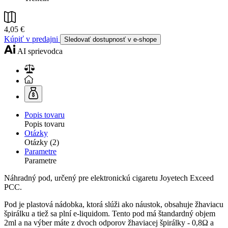
4,05 €
Kúpiť v predajni
Sledovať dostupnosť v e-shope
AI sprievodca
Popis tovaru
Popis tovaru
Otázky
Otázky (2)
Parametre
Parametre
Náhradný pod, určený pre elektronickú cigaretu Joyetech Exceed
PCC.
Pod je plastová nádobka, ktorá slúži ako náustok, obsahuje žhaviacu
špirálku a tiež sa plní e-liquidom. Tento pod má štandardný objem
2ml a na výber máte z dvoch odporov žhaviacej špirálky - 0,8Ω a