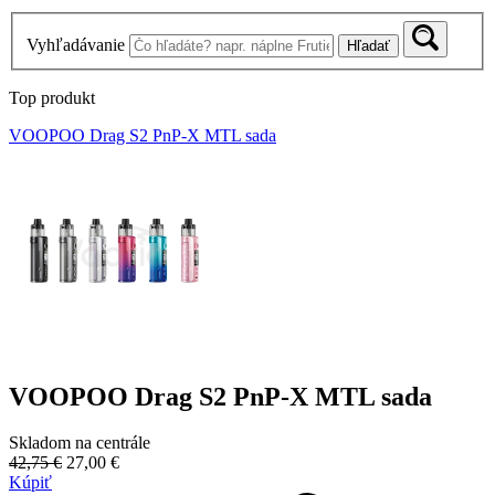
Vyhľadávanie
Hľadať
Top produkt
VOOPOO Drag S2 PnP-X MTL sada
VOOPOO Drag S2 PnP-X MTL sada
Skladom na centrále
42,75 €
27,00 €
Kúpiť