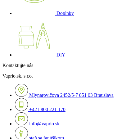
Doplnky
DIY
Kontaktujte nás
Vaprio.sk, s.r.o.
Mlynarovičova 2452/5-7 851 03 Bratislava
+421 800 221 170
info@vaprio.sk
staň sa fanúšikom