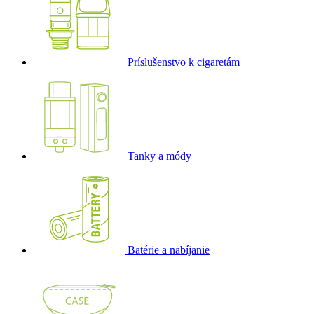
Príslušenstvo k cigaretám
Tanky a módy
Batérie a nabíjanie