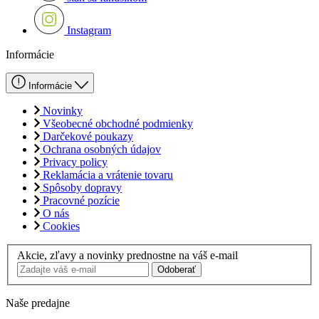
Instagram
Informácie
Informácie
Novinky
Všeobecné obchodné podmienky
Darčekové poukazy
Ochrana osobných údajov
Privacy policy
Reklamácia a vrátenie tovaru
Spôsoby dopravy
Pracovné pozície
O nás
Cookies
Akcie, zľavy a novinky prednostne na váš e-mail
Odoberať
Naše predajne