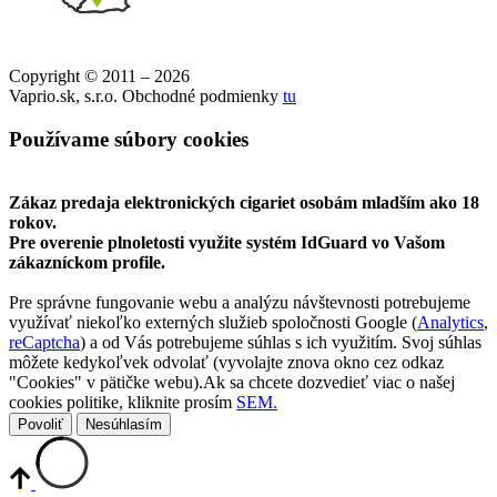
Copyright © 2011 – 2026
Vaprio.sk, s.r.o. Obchodné podmienky
tu
Používame súbory cookies
Zákaz predaja elektronických cigariet osobám mladším ako 18
rokov.
Pre overenie plnoletosti využite systém IdGuard vo Vašom
zákazníckom profile.
Pre správne fungovanie webu a analýzu návštevnosti potrebujeme
využívať niekoľko externých služieb spoločnosti Google (
Analytics
,
reCaptcha
) a od Vás potrebujeme súhlas s ich využitím. Svoj súhlas
môžete kedykoľvek odvolať (vyvolajte znova okno cez odkaz
"Cookies" v pätičke webu).Ak sa chcete dozvedieť viac o našej
cookies politike, kliknite prosím
SEM.
Povoliť
Nesúhlasím