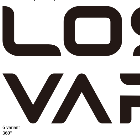
6 variant
360°