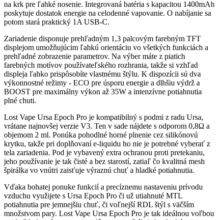
na krk pre ľahké nosenie. Integrovaná batéria s kapacitou 1400mAh
poskytuje dostatok energie na celodenné vapovanie. O nabíjanie sa
potom stará praktický 1A USB-C.
Zariadenie disponuje prehľadným 1,3 palcovým farebným TFT
displejom umožňujúcim ľahkú orientáciu vo všetkých funkciách a
prehľadné zobrazenie parametrov. Na výber máte z piatich
farebných motívov používateľského rozhrania, takže si vzhľad
displeja ľahko prispôsobíte vlastnému štýlu. K dispozícii sú dva
výkonnostné režimy - ECO pre úsporu energie a dlhšiu výdrž a
BOOST pre maximálny výkon až 35W a intenzívne potiahnutia
plné chuti.
Lost Vape Ursa Epoch Pro je kompatibilný s podmi z radu Ursa,
vrátane najnovšej verzie V3. Ten v sade nájdete s odporom 0,8Ω a
objemom 2 ml. Ponúka pohodlné horné plnenie cez silikónovú
krytku, takže pri doplňovaní e-liquidu ho nie je potrebné vyberať z
tela zariadenia. Pod je vybavený extra ochranou proti pretekaniu,
jeho používanie je tak čisté a bez starostí, zatiaľ čo kvalitná mesh
špirálka vo vnútri zaisťuje výraznú chuť a hladké potiahnutia.
Vďaka bohatej ponuke funkcií a precíznemu nastaveniu prívodu
vzduchu využijete s Ursa Epoch Pro či už utiahnuté
MTL
potiahnutia pre jemnejšiu chuť, či voľnejší RDL štýl s väčším
množstvom pary. Lost Vape Ursa Epoch Pro je tak ideálnou voľbou