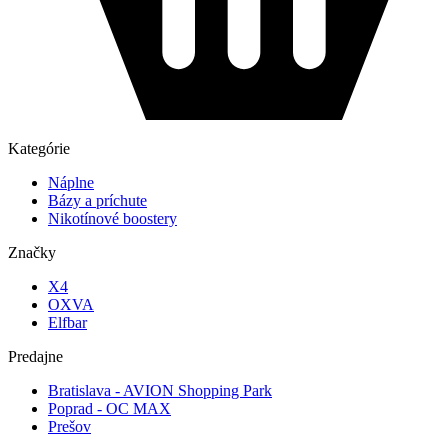
Kategórie
Náplne
Bázy a príchute
Nikotínové boostery
Značky
X4
OXVA
Elfbar
Predajne
Bratislava - AVION Shopping Park
Poprad - OC MAX
Prešov