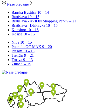
Naše predajne
Banská Bystrica
10 – 14
Bratislava
10 – 15
Bratislava - AVION Shopping Park
9 – 21
Bratislava - Dúbravka
10 – 15
Komárno
10 – 16
Košice
10 – 15
Nitra
10 – 15
Poprad - OC MAX
9 – 20
Prešov
10 – 15
Trenčín
9 – 21
Trnava
9 – 13
Žilina
9 – 15