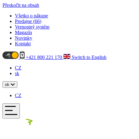
Přeskočit na obsah
Všetko o nákupe
Predajne (
66
)
Vernostný systém
Magazín
Novinky
Kontakt
+421 800 221 170
Switch to English
CZ
sk
sk
CZ