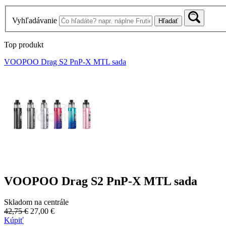
Vyhľadávanie
Hľadať
Top produkt
VOOPOO Drag S2 PnP-X MTL sada
VOOPOO Drag S2 PnP-X MTL sada
Skladom na centrále
42,75 €
27,00 €
Kúpiť