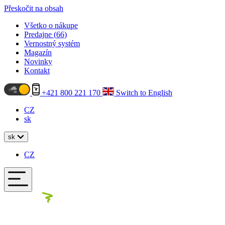
Přeskočit na obsah
Všetko o nákupe
Predajne (
66
)
Vernostný systém
Magazín
Novinky
Kontakt
+421 800 221 170
Switch to English
CZ
sk
sk
CZ