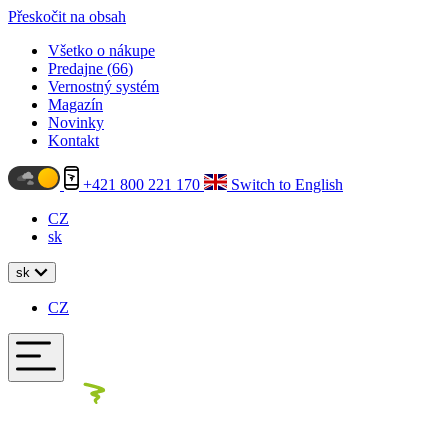
Přeskočit na obsah
Všetko o nákupe
Predajne (
66
)
Vernostný systém
Magazín
Novinky
Kontakt
+421 800 221 170
Switch to English
CZ
sk
sk
CZ