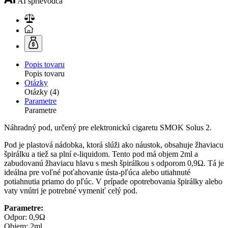
AI sprievodca
Popis tovaru
Popis tovaru
Otázky
Otázky (4)
Parametre
Parametre
Náhradný pod, určený pre elektronickú cigaretu SMOK Solus 2.
Pod je plastová nádobka, ktorá slúži ako náustok, obsahuje žhaviacu
špirálku a tiež sa plní e-liquidom. Tento pod má objem 2ml a
zabudovanú žhaviacu hlavu s mesh špirálkou s odporom 0,9Ω. Tá je
ideálna pre voľné poťahovanie ústa-pľúca alebo utiahnuté
potiahnutia priamo do pľúc. V prípade opotrebovania špirálky alebo
vaty vnútri je potrebné vymeniť celý pod.
Parametre:
Odpor: 0,9Ω
Objem: 2ml