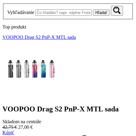
Vyhľadávanie
Hľadať
Top produkt
VOOPOO Drag S2 PnP-X MTL sada
VOOPOO Drag S2 PnP-X MTL sada
Skladom na centrále
42,75 €
27,00 €
Kúpiť