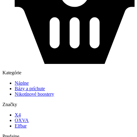
Kategórie
Náplne
Bázy a príchute
Nikotínové boostery
Značky
X4
OXVA
Elfbar
Predajne