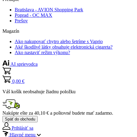
Bratislava - AVION Shopping Park
Poprad - OC MAX
Prešov
Magazín
Ako nakupovať chytro alebo šetríme s Vaprio
Aké škodlivé látky obsahuje elektronická cigareta?
Ako nastaviť režim výkonu?
AI sprievodca
0,00 €
Váš košík neobsahuje žiadnu položku
Nakúpte ešte za
40,10 €
a poštovné budete mať
zadarmo
.
Späť do obchodu
Prihlásiť sa
Hlavné menu