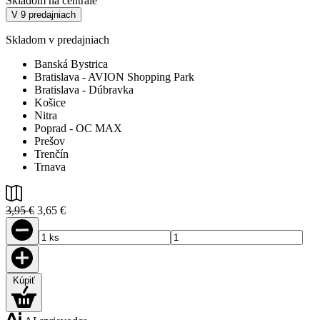
Skladom na centrále
V 9 predajniach
Skladom v predajniach
Banská Bystrica
Bratislava - AVION Shopping Park
Bratislava - Dúbravka
Košice
Nitra
Poprad - OC MAX
Prešov
Trenčín
Trnava
3,95 €
3,65 €
Kúpiť