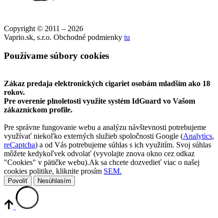
Copyright © 2011 – 2026
Vaprio.sk, s.r.o. Obchodné podmienky
tu
Používame súbory cookies
Zákaz predaja elektronických cigariet osobám mladším ako 18
rokov.
Pre overenie plnoletosti využite systém IdGuard vo Vašom
zákazníckom profile.
Pre správne fungovanie webu a analýzu návštevnosti potrebujeme
využívať niekoľko externých služieb spoločnosti Google (
Analytics
,
reCaptcha
) a od Vás potrebujeme súhlas s ich využitím. Svoj súhlas
môžete kedykoľvek odvolať (vyvolajte znova okno cez odkaz
"Cookies" v pätičke webu).Ak sa chcete dozvedieť viac o našej
cookies politike, kliknite prosím
SEM.
Povoliť
Nesúhlasím