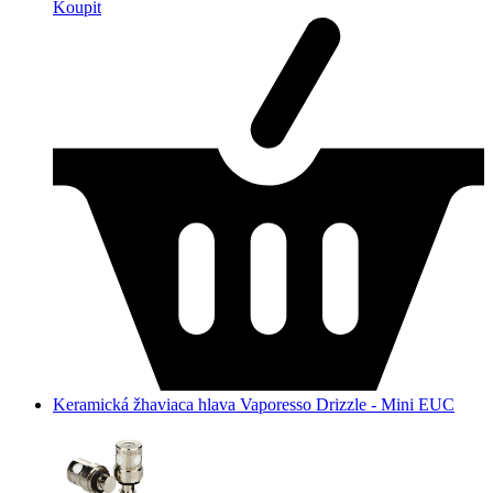
Koupit
Keramická žhaviaca hlava Vaporesso Drizzle - Mini EUC