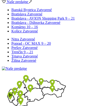
Naše predajne
Banská Bystrica
Zatvorené
Bratislava
Zatvorené
Bratislava - AVION Shopping Park
9 – 21
Bratislava - Dúbravka
Zatvorené
Komárno
10 – 16
Košice
Zatvorené
Nitra
Zatvorené
Poprad - OC MAX
9 – 20
Prešov
Zatvorené
Trenčín
9 – 21
Trnava
Zatvorené
Žilina
Zatvorené