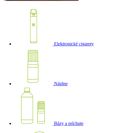
Elektronické cigarety
Náplne
Bázy a príchute