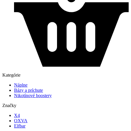
Kategórie
Náplne
Bázy a príchute
Nikotínové boostery
Značky
X4
OXVA
Elfbar