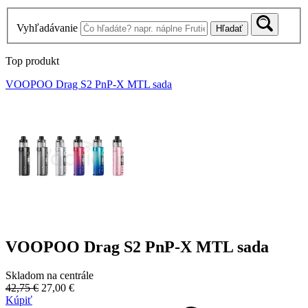
Vyhľadávanie
Hľadať
Top produkt
VOOPOO Drag S2 PnP-X MTL sada
VOOPOO Drag S2 PnP-X MTL sada
Skladom na centrále
42,75 €
27,00 €
Kúpiť