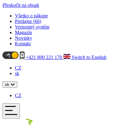
Přeskočit na obsah
Všetko o nákupe
Predajne (
66
)
Vernostný systém
Magazín
Novinky
Kontakt
+421 800 221 170
Switch to English
CZ
sk
sk
CZ