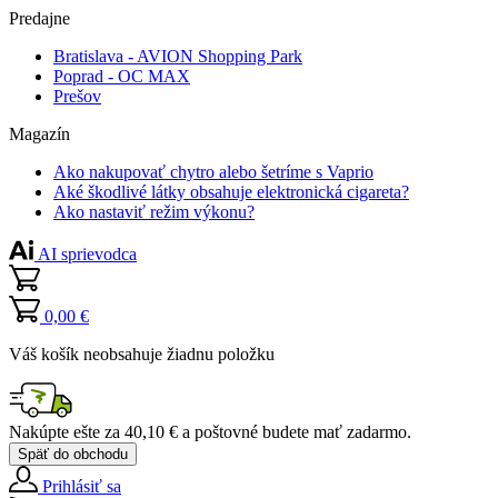
Predajne
Bratislava - AVION Shopping Park
Poprad - OC MAX
Prešov
Magazín
Ako nakupovať chytro alebo šetríme s Vaprio
Aké škodlivé látky obsahuje elektronická cigareta?
Ako nastaviť režim výkonu?
AI sprievodca
0,00 €
Váš košík neobsahuje žiadnu položku
Nakúpte ešte za
40,10 €
a poštovné budete mať
zadarmo
.
Späť do obchodu
Prihlásiť sa