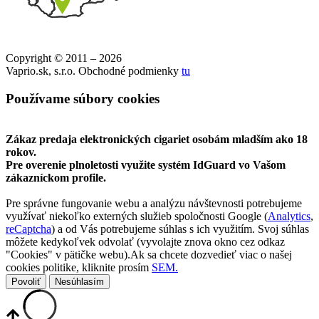
Copyright © 2011 – 2026
Vaprio.sk, s.r.o. Obchodné podmienky
tu
Používame súbory cookies
Zákaz predaja elektronických cigariet osobám mladším ako 18
rokov.
Pre overenie plnoletosti využite systém IdGuard vo Vašom
zákazníckom profile.
Pre správne fungovanie webu a analýzu návštevnosti potrebujeme
využívať niekoľko externých služieb spoločnosti Google (
Analytics
,
reCaptcha
) a od Vás potrebujeme súhlas s ich využitím. Svoj súhlas
môžete kedykoľvek odvolať (vyvolajte znova okno cez odkaz
"Cookies" v pätičke webu).Ak sa chcete dozvedieť viac o našej
cookies politike, kliknite prosím
SEM.
Povoliť
Nesúhlasím