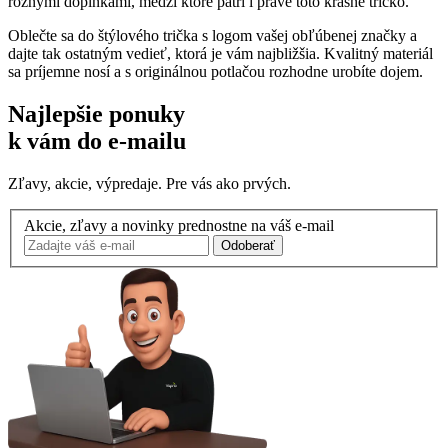
rôznymi doplnkami, medzi ktoré patrí i práve toto krásne tričko.
Oblečte sa do štýlového trička s logom vašej obľúbenej značky a
dajte tak ostatným vedieť, ktorá je vám najbližšia. Kvalitný materiál
sa príjemne nosí a s originálnou potlačou rozhodne urobíte dojem.
Najlepšie ponuky
k vám do e-mailu
Zľavy, akcie, výpredaje. Pre vás ako prvých.
Akcie, zľavy a novinky prednostne na váš e-mail
Odoberať