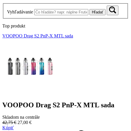
Vyhľadávanie
Hľadať
Top produkt
VOOPOO Drag S2 PnP-X MTL sada
VOOPOO Drag S2 PnP-X MTL sada
Skladom na centrále
42,75 €
27,00 €
Kúpiť