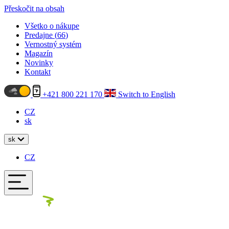
Přeskočit na obsah
Všetko o nákupe
Predajne (
66
)
Vernostný systém
Magazín
Novinky
Kontakt
+421 800 221 170
Switch to English
CZ
sk
sk
CZ