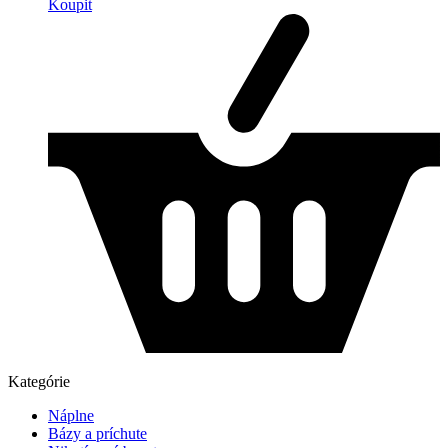
Koupit
Kategórie
Náplne
Bázy a príchute