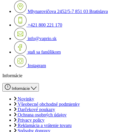
Mlynarovičova 2452/5-7 851 03 Bratislava
+421 800 221 170
info@vaprio.sk
staň sa fanúšikom
Instagram
Informácie
Informácie
Novinky
Všeobecné obchodné podmienky
Darčekové poukazy
Ochrana osobných údajov
Privacy policy
Reklamácia a vrátenie tovaru
Spôsoby dopravy