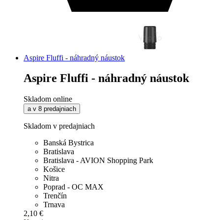
Aspire Fluffi - náhradný náustok
Aspire Fluffi - náhradný náustok
Skladom online
a v 8 predajniach
Skladom v predajniach
Banská Bystrica
Bratislava
Bratislava - AVION Shopping Park
Košice
Nitra
Poprad - OC MAX
Trenčín
Trnava
2,10 €