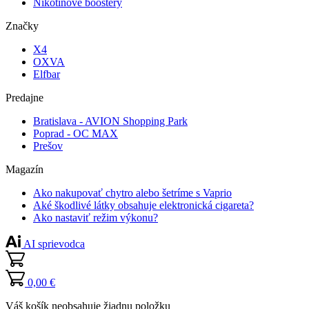
Nikotínové boostery
Značky
X4
OXVA
Elfbar
Predajne
Bratislava - AVION Shopping Park
Poprad - OC MAX
Prešov
Magazín
Ako nakupovať chytro alebo šetríme s Vaprio
Aké škodlivé látky obsahuje elektronická cigareta?
Ako nastaviť režim výkonu?
AI sprievodca
0,00 €
Váš košík neobsahuje žiadnu položku