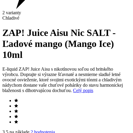
2 varianty
Chladivé
ZAP! Juice Aisu Nic SALT -
Ľadové mango (Mango Ice)
10ml
E-liquid ZAP! Juice Aisu s nikotínovou soľou od britského
výrobcu. Doprajte si výrazne šťavnaté a nesmierne sladké letné
ovocné osvieženie, ktoré svojimi exotickými tónmi a chladivým
nádychom dostane vaše chuťové poháriky do stavu harmonickej
blaženosti s dlhotrvajúcou dochuťou.
Celý popis
3.5 na základe
2 hodnotenia