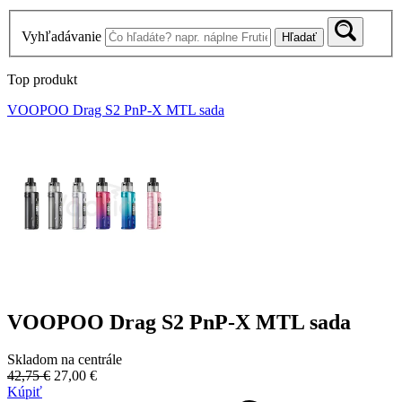
Vyhľadávanie
Hľadať
Top produkt
VOOPOO Drag S2 PnP-X MTL sada
VOOPOO Drag S2 PnP-X MTL sada
Skladom na centrále
42,75 €
27,00 €
Kúpiť