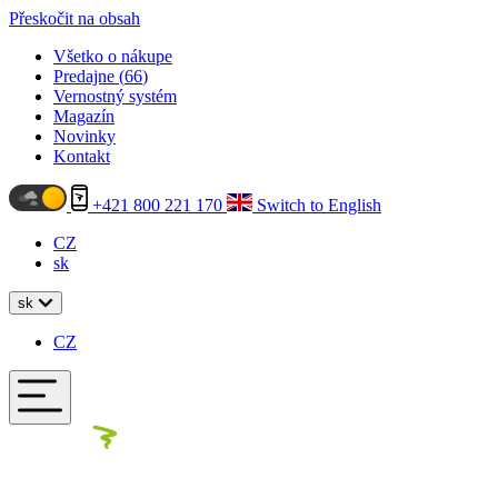
Přeskočit na obsah
Všetko o nákupe
Predajne (
66
)
Vernostný systém
Magazín
Novinky
Kontakt
+421 800 221 170
Switch to English
CZ
sk
sk
CZ