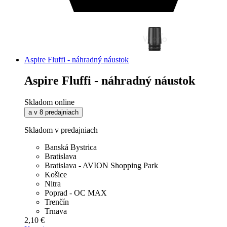
Aspire Fluffi - náhradný náustok
Aspire Fluffi - náhradný náustok
Skladom online
a v 8 predajniach
Skladom v predajniach
Banská Bystrica
Bratislava
Bratislava - AVION Shopping Park
Košice
Nitra
Poprad - OC MAX
Trenčín
Trnava
2,10 €