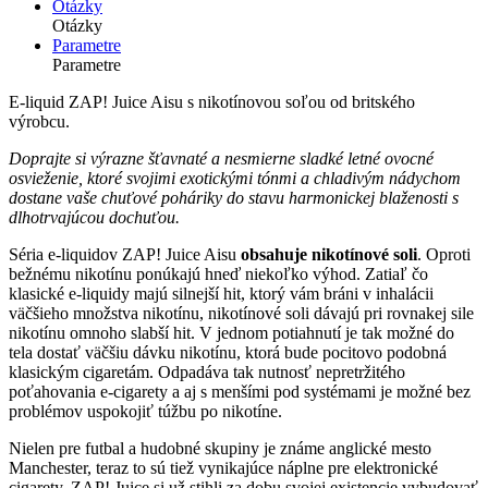
Otázky
Otázky
Parametre
Parametre
E-liquid ZAP! Juice Aisu s nikotínovou soľou od britského
výrobcu.
Doprajte si výrazne šťavnaté a nesmierne sladké letné ovocné
osvieženie, ktoré svojimi exotickými tónmi a chladivým nádychom
dostane vaše chuťové poháriky do stavu harmonickej blaženosti s
dlhotrvajúcou dochuťou.
Séria e-liquidov ZAP! Juice Aisu
obsahuje nikotínové soli
. Oproti
bežnému nikotínu ponúkajú hneď niekoľko výhod. Zatiaľ čo
klasické e-liquidy majú silnejší hit, ktorý vám bráni v inhalácii
väčšieho množstva nikotínu, nikotínové soli dávajú pri rovnakej sile
nikotínu omnoho slabší hit. V jednom potiahnutí je tak možné do
tela dostať väčšiu dávku nikotínu, ktorá bude pocitovo podobná
klasickým cigaretám. Odpadáva tak nutnosť nepretržitého
poťahovania e-cigarety a aj s menšími pod systémami je možné bez
problémov uspokojiť túžbu po nikotíne.
Nielen pre futbal a hudobné skupiny je známe anglické mesto
Manchester, teraz to sú tiež vynikajúce náplne pre elektronické
cigarety. ZAP! Juice si už stihli za dobu svojej existencie vybudovať