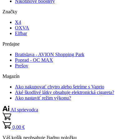
Nikotínové boostery
Značky
X4
OXVA
Elfbar
Predajne
Bratislava - AVION Shopping Park
Poprad - OC MAX
Prešov
Magazín
Ako nakupovať chytro alebo šetríme s Vaprio
Aké škodlivé látky obsahuje elektronická cigareta?
Ako nastaviť režim výkonu?
AI sprievodca
0,00 €
Váš košík neobsahuje žiadnu položku