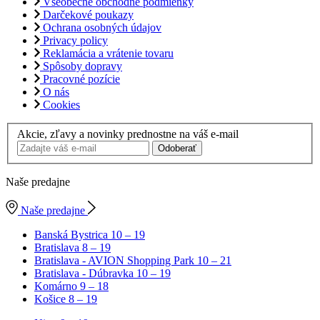
Všeobecné obchodné podmienky
Darčekové poukazy
Ochrana osobných údajov
Privacy policy
Reklamácia a vrátenie tovaru
Spôsoby dopravy
Pracovné pozície
O nás
Cookies
Akcie, zľavy a novinky prednostne na váš e-mail
Odoberať
Naše predajne
Naše predajne
Banská Bystrica
10 – 19
Bratislava
8 – 19
Bratislava - AVION Shopping Park
10 – 21
Bratislava - Dúbravka
10 – 19
Komárno
9 – 18
Košice
8 – 19