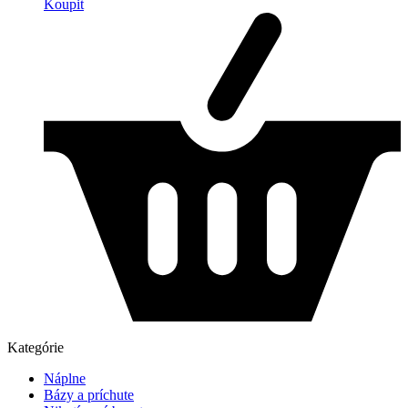
Koupit
Kategórie
Náplne
Bázy a príchute