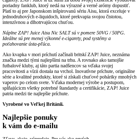
poriadny fanklub, ktorý nedá na výrazné a verné arómy dopustiť.
Platí to aj pre Japonskom inšpirovanú sériu Aisu, ktorá exceluje v
jednodruhových e-liquidoch, ktoré prekvapia svojou čistotou,
intenzívnou a dlhotrvajúcou chuťou.
Náplne ZAP! Juice Aisu Nic SALT sú v pomere 50VG / 50PG.
Ideálne sú pre menej výkonné e-cigarety, pod systémy a
poťahovanie ústa-pľúca.
Ako kvapka v mori príchutí začínali britskí ZAP! Juice, neznáma
značka medzi tými najlepšími na trhu. A rovnako ako tamojšie
futbalové kluby, aj táto partia nadšencov sa vďaka svojej
pracovitosti a vízii dostala na vrchol. Inovatívne príchute, originálne
série a kvalitné produkty, ktoré si získali chuťové poháriky mnohých
vaperov po celom svete. Vďaka modernej výrobe a postupom,
spĺňajúcicm všetky potrebné štandardy a certifikácie, ZAP! Juice
patria medzi tie najlepšie príchute.
Vyrobené vo Veľkej Británii.
Najlepšie ponuky
k vám do e-mailu
Zľavy, akcie, výpredaje. Pre vás ako prvých.