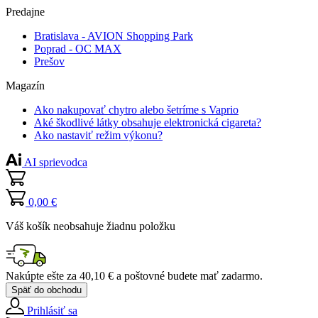
Predajne
Bratislava - AVION Shopping Park
Poprad - OC MAX
Prešov
Magazín
Ako nakupovať chytro alebo šetríme s Vaprio
Aké škodlivé látky obsahuje elektronická cigareta?
Ako nastaviť režim výkonu?
AI sprievodca
0,00 €
Váš košík neobsahuje žiadnu položku
Nakúpte ešte za
40,10 €
a poštovné budete mať
zadarmo
.
Späť do obchodu
Prihlásiť sa