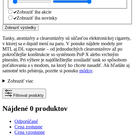
Zobraziť iba akcie
Zobraziť iba novinky
Zobraziť výsledky
Tanky, atomizéry a clearomizéry sú súčasťou elektronickej cigarety,
v ktorej sa e-liquid mení na paru. V ponuke nájdete modely pre
MTL aj DL vapovanie – od jednoduchých clearomizérov až po
pokročilejšie konštrukcie so systémom PnP X alebo vrchným
plnením. Pri výbere je najdôležitejšie zosúladiť tank so spôsobom
poťahovania a s modom, na ktorý ho chcete nasadiť. Ak hľadáte aj
samotné telo prístroja, pozrite si ponuku
módov
.
Zobraziť viac
Filtrovat produkty
Nájdené 0 produktov
Odporúčané
Cena zostupne
Cena vzostupne