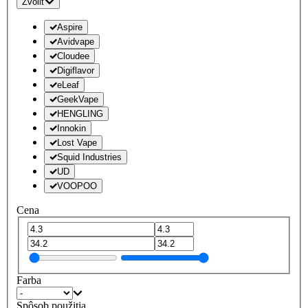
Zvoliť
Aspire
Avidvape
Cloudee
Digiflavor
eLeaf
GeekVape
HENGLING
Innokin
Lost Vape
Squid Industries
UD
VOOPOO
Cena
Farba
Spôsob použitia