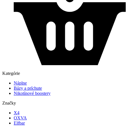
Kategórie
Náplne
Bázy a príchute
Nikotínové boostery
Značky
X4
OXVA
Elfbar