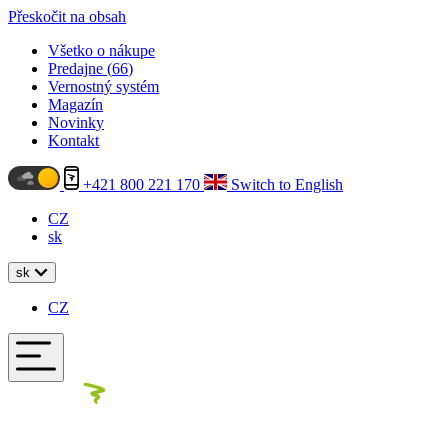
Přeskočit na obsah
Všetko o nákupe
Predajne (
66
)
Vernostný systém
Magazín
Novinky
Kontakt
+421 800 221 170
Switch to English
CZ
sk
sk
CZ