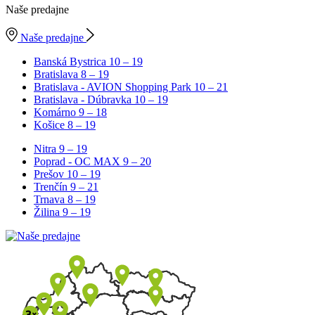
Naše predajne
Naše predajne
Banská Bystrica
10 – 19
Bratislava
8 – 19
Bratislava - AVION Shopping Park
10 – 21
Bratislava - Dúbravka
10 – 19
Komárno
9 – 18
Košice
8 – 19
Nitra
9 – 19
Poprad - OC MAX
9 – 20
Prešov
10 – 19
Trenčín
9 – 21
Trnava
8 – 19
Žilina
9 – 19