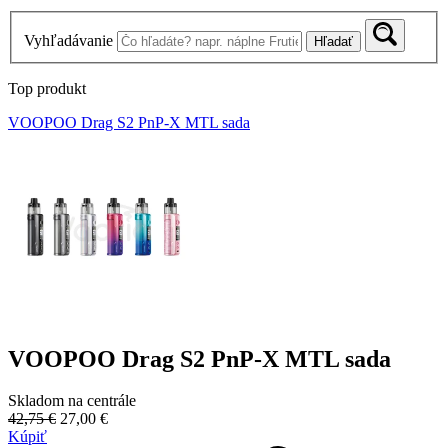
Vyhľadávanie
Hľadať
Top produkt
VOOPOO Drag S2 PnP-X MTL sada
VOOPOO Drag S2 PnP-X MTL sada
Skladom na centrále
42,75 €
27,00 €
Kúpiť