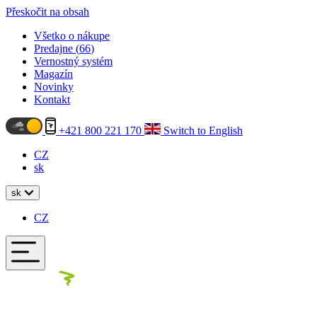
Přeskočit na obsah
Všetko o nákupe
Predajne (
66
)
Vernostný systém
Magazín
Novinky
Kontakt
+421 800 221 170
Switch to English
CZ
sk
sk
CZ