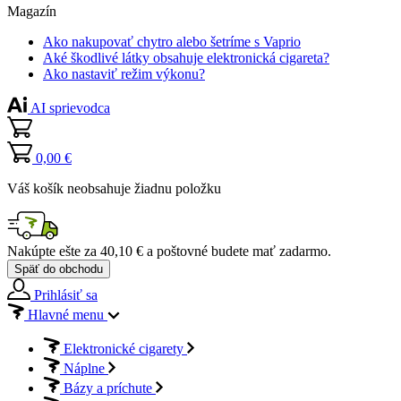
Magazín
Ako nakupovať chytro alebo šetríme s Vaprio
Aké škodlivé látky obsahuje elektronická cigareta?
Ako nastaviť režim výkonu?
AI sprievodca
0,00 €
Váš košík neobsahuje žiadnu položku
Nakúpte ešte za
40,10 €
a poštovné budete mať
zadarmo
.
Späť do obchodu
Prihlásiť sa
Hlavné menu
Elektronické cigarety
Náplne
Bázy a príchute