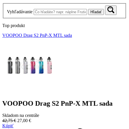
Vyhľadávanie
Hľadať
Top produkt
VOOPOO Drag S2 PnP-X MTL sada
VOOPOO Drag S2 PnP-X MTL sada
Skladom na centrále
42,75 €
27,00 €
Kúpiť