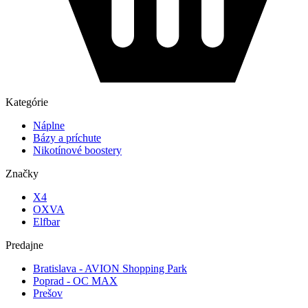
Kategórie
Náplne
Bázy a príchute
Nikotínové boostery
Značky
X4
OXVA
Elfbar
Predajne
Bratislava - AVION Shopping Park
Poprad - OC MAX
Prešov