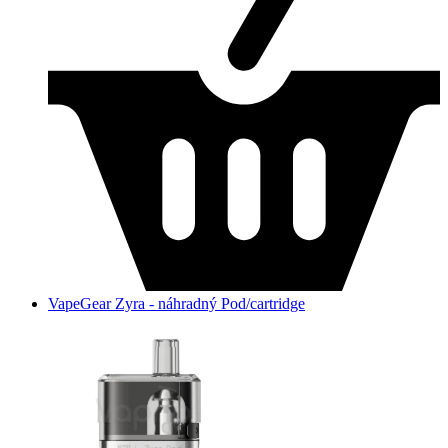
VapeGear Zyra - náhradný Pod/cartridge