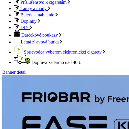
Príslušenstvo k cigaretám
Tanky a módy
Batérie a nabíjanie
Doplnky
DIY
Darčekové poukazy
Letná zľavová búrka
Sprievodca výberom
elektronickej cigarety
Doprava zadarmo
nad 40 €
Banner detail