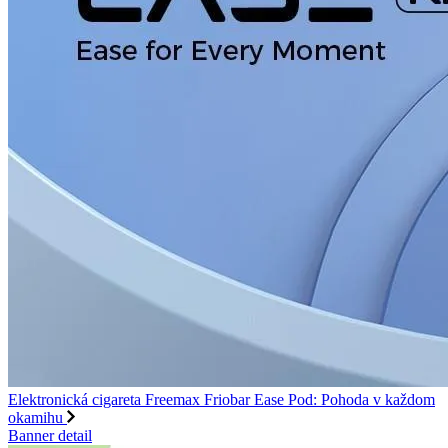
Elektronická cigareta Freemax Friobar Ease Pod: Pohoda v každom
okamihu
Banner detail