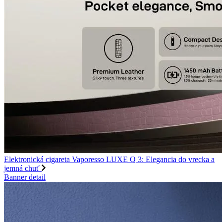
Elektronická cigareta Vaporesso LUXE Q 3: Elegancia do vrecka a
jemná chuť
Banner detail