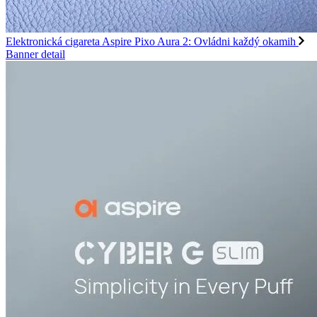
Elektronická cigareta Aspire Pixo Aura 2: Ovládni každý okamih
Banner detail