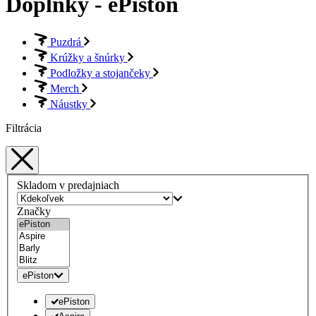
Doplnky - ePiston
Puzdrá
Krúžky a šnúrky
Podložky a stojančeky
Merch
Náustky
Filtrácia
Skladom v predajniach
Značky
ePiston
ePiston