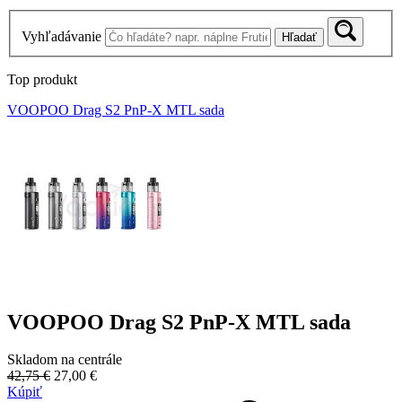
Vyhľadávanie
Hľadať
Top produkt
VOOPOO Drag S2 PnP-X MTL sada
VOOPOO Drag S2 PnP-X MTL sada
Skladom na centrále
42,75 €
27,00 €
Kúpiť