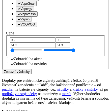
VapeGear
Vapergy
Vaporesso
Vaprio
VOOPOO
Cena
Zobraziť iba akcie
Zobraziť iba novinky
Zobraziť výsledky
Doplnky pre elektronické cigarety zahŕňajú všetko, čo predĺži
životnosť zariadenia a uľahčí jeho každodenné používanie – od
puzdier
na batérie a e-cigarety, cez
náustky
a
krúžky a šnúrky
, až po
podložky a stojančeky
na atomizéry a
merch
. Výber vhodného
doplnku závisí najmä od typu zariadenia, veľkosti batérie a spôsobu,
akým e-cigaretu bežne nosíte alebo skladujete.