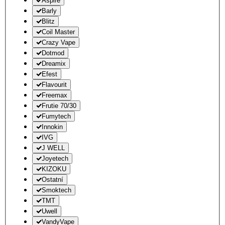
Aspire
Barly
Blitz
Coil Master
Crazy Vape
Dotmod
Dreamix
Efest
Flavourit
Freemax
Frutie 70/30
Fumytech
Innokin
IVG
J WELL
Joyetech
KIZOKU
Ostatní
Smoktech
TMT
Uwell
VandyVape