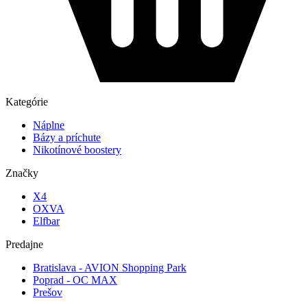
Kategórie
Náplne
Bázy a príchute
Nikotínové boostery
Značky
X4
OXVA
Elfbar
Predajne
Bratislava - AVION Shopping Park
Poprad - OC MAX
Prešov