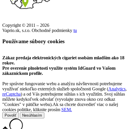
Copyright © 2011 – 2026
Vaprio.sk, s.r.o. Obchodné podmienky
tu
Používame súbory cookies
Zákaz predaja elektronických cigariet osobám mladším ako 18
rokov.
Pre overenie plnoletosti využite systém IdGuard vo Vašom
zákazníckom profile.
Pre správne fungovanie webu a analýzu návštevnosti potrebujeme
využívať niekoľko externých služieb spoločnosti Google (
Analytics
,
reCaptcha
) a od Vás potrebujeme súhlas s ich využitím. Svoj súhlas
môžete kedykoľvek odvolať (vyvolajte znova okno cez odkaz
"Cookies" v pätičke webu).Ak sa chcete dozvedieť viac o našej
cookies politike, kliknite prosím
SEM.
Povoliť
Nesúhlasím