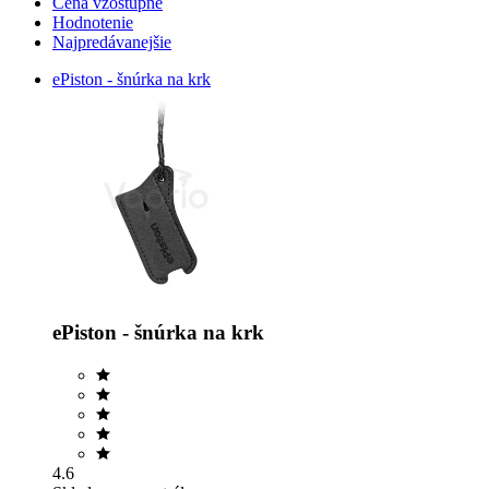
Cena vzostupne
Hodnotenie
Najpredávanejšie
ePiston - šnúrka na krk
ePiston - šnúrka na krk
4.6