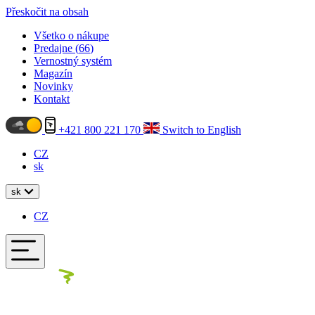
Přeskočit na obsah
Všetko o nákupe
Predajne (
66
)
Vernostný systém
Magazín
Novinky
Kontakt
+421 800 221 170
Switch to English
CZ
sk
sk
CZ