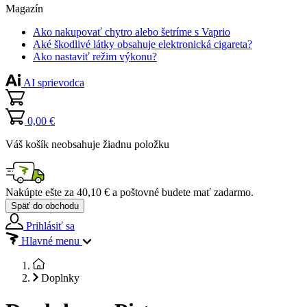
Magazín
Ako nakupovať chytro alebo šetríme s Vaprio
Aké škodlivé látky obsahuje elektronická cigareta?
Ako nastaviť režim výkonu?
AI sprievodca
0,00 €
Váš košík neobsahuje žiadnu položku
Nakúpte ešte za
40,10 €
a poštovné budete mať
zadarmo
.
Späť do obchodu
Prihlásiť sa
Hlavné menu
Doplnky