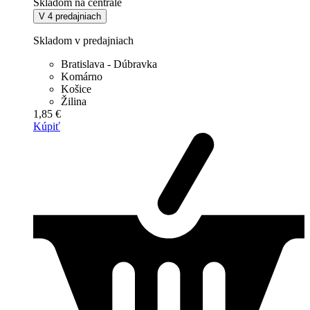
Skladom na centrále
V 4 predajniach
Skladom v predajniach
Bratislava - Dúbravka
Komárno
Košice
Žilina
1,85 €
Kúpiť