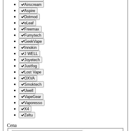
Airscream
Aspire
Dotmod
eLeaf
Freemax
Fumytech
GeekVape
Innokin
J WELL
Joyetech
Justfog
Lost Vape
OXVA
Smoktech
Uwell
VapeGear
Vaporesso
X4
Zeltu
Cena