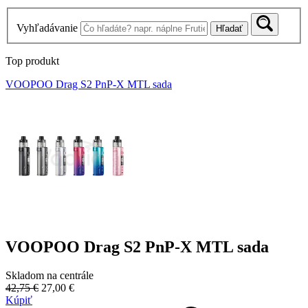
Vyhľadávanie
Hľadať
Top produkt
VOOPOO Drag S2 PnP-X MTL sada
VOOPOO Drag S2 PnP-X MTL sada
Skladom na centrále
42,75 €
27,00 €
Kúpiť