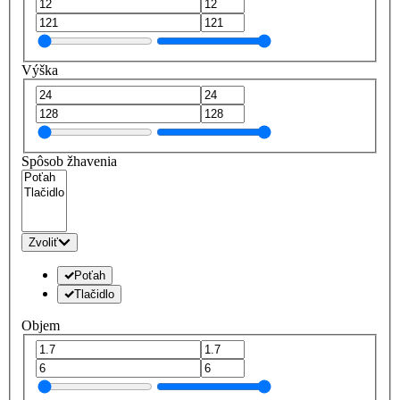
Výška
Spôsob žhavenia
Zvoliť
Poťah
Tlačidlo
Objem