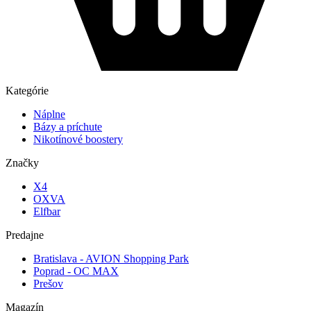
Kategórie
Náplne
Bázy a príchute
Nikotínové boostery
Značky
X4
OXVA
Elfbar
Predajne
Bratislava - AVION Shopping Park
Poprad - OC MAX
Prešov
Magazín