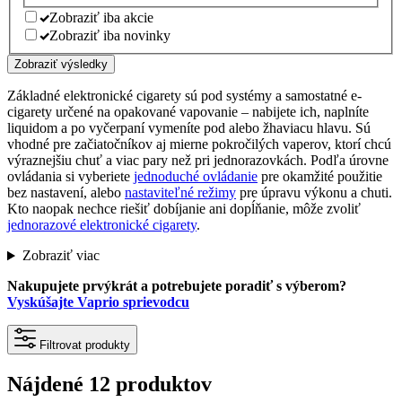
Zobraziť iba akcie
Zobraziť iba novinky
Zobraziť výsledky
Základné elektronické cigarety sú pod systémy a samostatné e-
cigarety určené na opakované vapovanie – nabijete ich, naplníte
liquidom a po vyčerpaní vymeníte pod alebo žhaviacu hlavu. Sú
vhodné pre začiatočníkov aj mierne pokročilých vaperov, ktorí chcú
výraznejšiu chuť a viac pary než pri jednorazovkách. Podľa úrovne
ovládania si vyberiete
jednoduché ovládanie
pre okamžité použitie
bez nastavení, alebo
nastaviteľné režimy
pre úpravu výkonu a chuti.
Kto naopak nechce riešiť dobíjanie ani dopĺňanie, môže zvoliť
jednorazové elektronické cigarety
.
Zobraziť viac
Nakupujete prvýkrát a potrebujete poradiť s výberom?
Vyskúšajte Vaprio sprievodcu
Filtrovat produkty
Nájdené 12 produktov