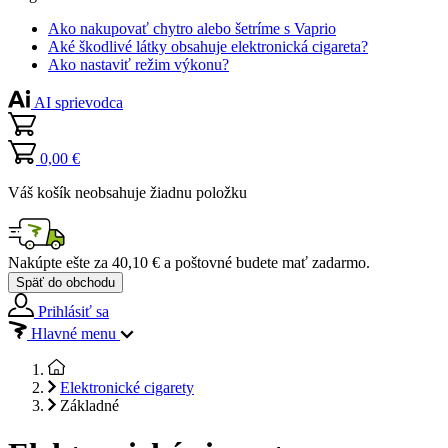
Ako nakupovať chytro alebo šetríme s Vaprio
Aké škodlivé látky obsahuje elektronická cigareta?
Ako nastaviť režim výkonu?
AI sprievodca
0,00 €
Váš košík neobsahuje žiadnu položku
Nakúpte ešte za
40,10 €
a poštovné budete mať
zadarmo
.
Späť do obchodu
Prihlásiť sa
Hlavné menu
Elektronické cigarety
Základné