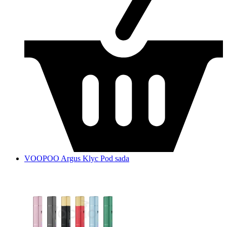
VOOPOO Argus Klyc Pod sada