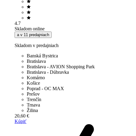
4.7
Skladom online
a v 11 predajniach
Skladom v predajniach
Banská Bystrica
Bratislava
Bratislava - AVION Shopping Park
Bratislava - Dúbravka
Komárno
Košice
Poprad - OC MAX
Prešov
Trenčín
Trnava
Žilina
20,60 €
Kúpiť