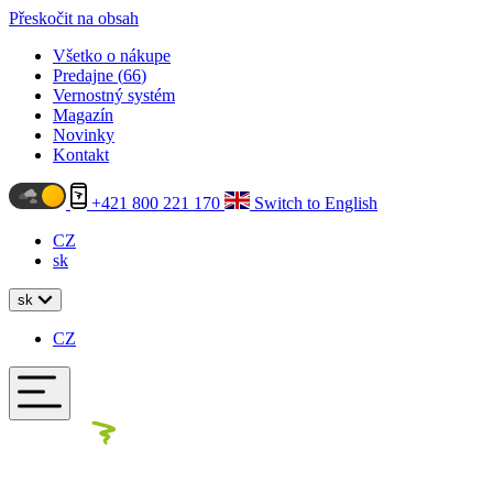
Přeskočit na obsah
Všetko o nákupe
Predajne (
66
)
Vernostný systém
Magazín
Novinky
Kontakt
+421 800 221 170
Switch to English
CZ
sk
sk
CZ