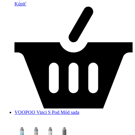
Kúpiť
VOOPOO Vinci S Pod Mód sada