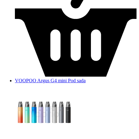
VOOPOO Argus G4 mini Pod sada