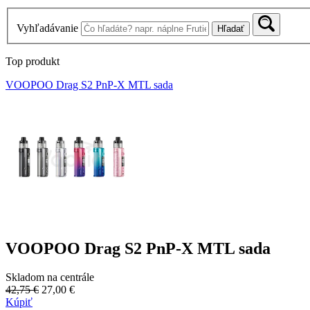
Vyhľadávanie
Hľadať
Top produkt
VOOPOO Drag S2 PnP-X MTL sada
VOOPOO Drag S2 PnP-X MTL sada
Skladom na centrále
42,75 €
27,00 €
Kúpiť