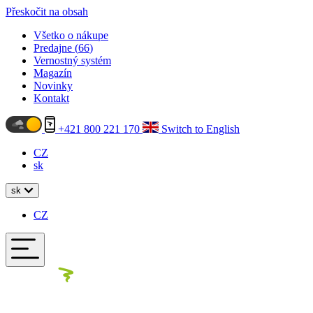
Přeskočit na obsah
Všetko o nákupe
Predajne (
66
)
Vernostný systém
Magazín
Novinky
Kontakt
+421 800 221 170
Switch to English
CZ
sk
sk
CZ