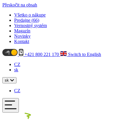
Přeskočit na obsah
Všetko o nákupe
Predajne (
66
)
Vernostný systém
Magazín
Novinky
Kontakt
+421 800 221 170
Switch to English
CZ
sk
sk
CZ