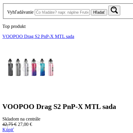
Vyhľadávanie
Hľadať
Top produkt
VOOPOO Drag S2 PnP-X MTL sada
VOOPOO Drag S2 PnP-X MTL sada
Skladom na centrále
42,75 €
27,00 €
Kúpiť