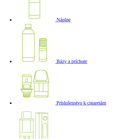
Náplne
Bázy a príchute
Príslušenstvo k cigaretám