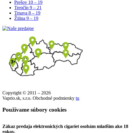
Prešov
10 – 19
Trenčín
9 – 21
Trnava
8 – 19
Žilina
9 – 19
Copyright © 2011 – 2026
Vaprio.sk, s.r.o. Obchodné podmienky
tu
Používame súbory cookies
Zákaz predaja elektronických cigariet osobám mladším ako 18
rokov.