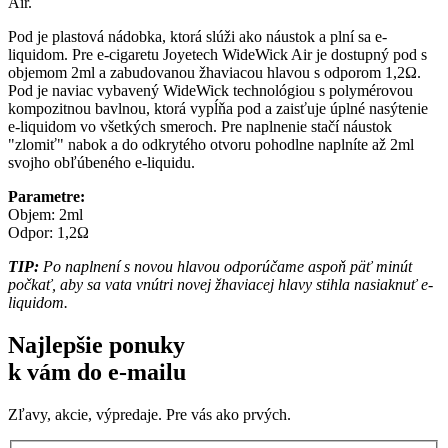
Air.
Pod je plastová nádobka, ktorá slúži ako náustok a plní sa e-
liquidom. Pre e-cigaretu Joyetech WideWick Air je dostupný pod s
objemom 2ml a zabudovanou žhaviacou hlavou s odporom 1,2Ω.
Pod je naviac vybavený WideWick technológiou s polymérovou
kompozitnou bavlnou, ktorá vypĺňa pod a zaisťuje úplné nasýtenie
e-liquidom vo všetkých smeroch. Pre naplnenie stačí náustok
"zlomiť" nabok a do odkrytého otvoru pohodlne naplníte až 2ml
svojho obľúbeného e-liquidu.
Parametre:
Objem: 2ml
Odpor: 1,2Ω
TIP:
Po naplnení s novou hlavou odporúčame aspoň päť minút
počkať, aby sa vata vnútri novej žhaviacej hlavy stihla nasiaknuť e-
liquidom.
Najlepšie ponuky
k vám do e-mailu
Zľavy, akcie, výpredaje. Pre vás ako prvých.