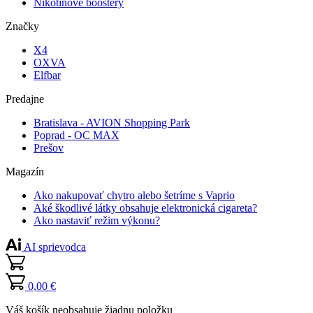
Nikotínové boostery
Značky
X4
OXVA
Elfbar
Predajne
Bratislava - AVION Shopping Park
Poprad - OC MAX
Prešov
Magazín
Ako nakupovať chytro alebo šetríme s Vaprio
Aké škodlivé látky obsahuje elektronická cigareta?
Ako nastaviť režim výkonu?
AI sprievodca
0,00 €
Váš košík neobsahuje žiadnu položku