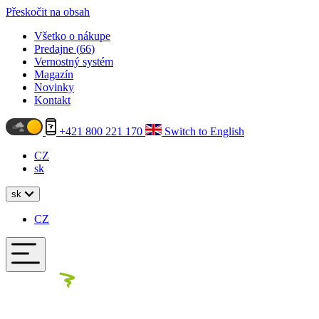
Přeskočit na obsah
Všetko o nákupe
Predajne (
66
)
Vernostný systém
Magazín
Novinky
Kontakt
+421 800 221 170
Switch to English
CZ
sk
sk
CZ