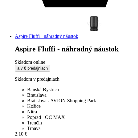
Aspire Fluffi - náhradný náustok
Aspire Fluffi - náhradný náustok
Skladom online
a v 8 predajniach
Skladom v predajniach
Banská Bystrica
Bratislava
Bratislava - AVION Shopping Park
Košice
Nitra
Poprad - OC MAX
Trenčín
Trnava
2,10 €