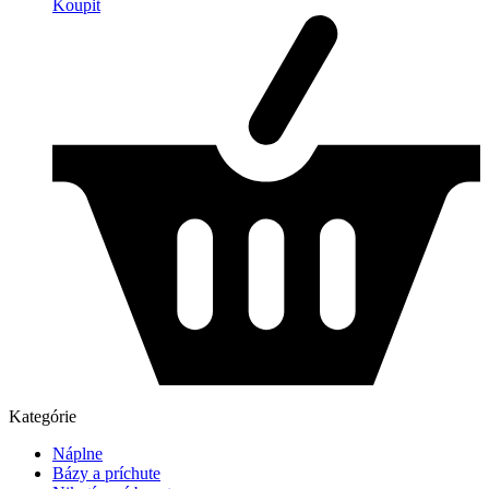
Koupit
Kategórie
Náplne
Bázy a príchute