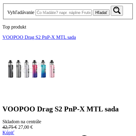
Vyhľadávanie
Hľadať
Top produkt
VOOPOO Drag S2 PnP-X MTL sada
VOOPOO Drag S2 PnP-X MTL sada
Skladom na centrále
42,75 €
27,00 €
Kúpiť