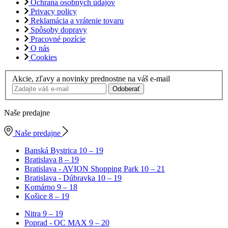
Ochrana osobných údajov
Privacy policy
Reklamácia a vrátenie tovaru
Spôsoby dopravy
Pracovné pozície
O nás
Cookies
Akcie, zľavy a novinky prednostne na váš e-mail
Odoberať
Naše predajne
Naše predajne
Banská Bystrica
10 – 19
Bratislava
8 – 19
Bratislava - AVION Shopping Park
10 – 21
Bratislava - Dúbravka
10 – 19
Komárno
9 – 18
Košice
8 – 19
Nitra
9 – 19
Poprad - OC MAX
9 – 20