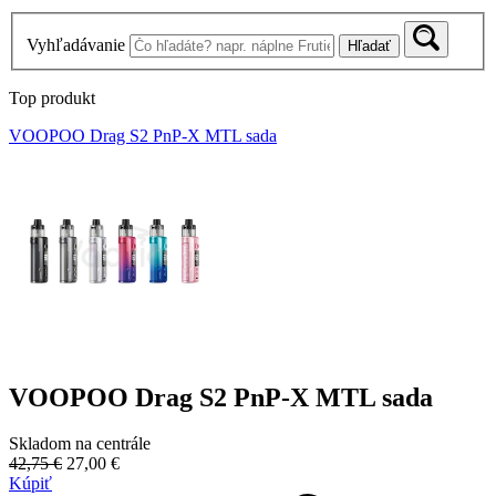
Vyhľadávanie
Hľadať
Top produkt
VOOPOO Drag S2 PnP-X MTL sada
VOOPOO Drag S2 PnP-X MTL sada
Skladom na centrále
42,75 €
27,00 €
Kúpiť