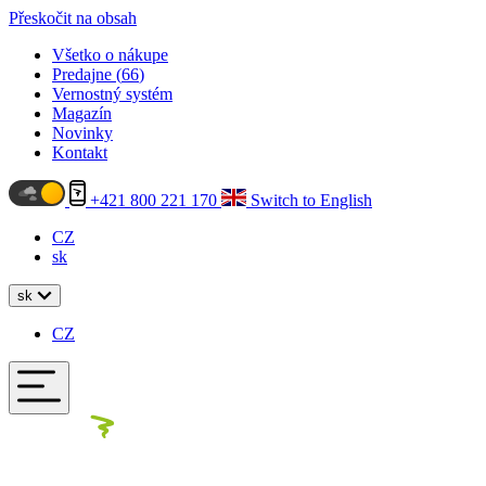
Přeskočit na obsah
Všetko o nákupe
Predajne (
66
)
Vernostný systém
Magazín
Novinky
Kontakt
+421 800 221 170
Switch to English
CZ
sk
sk
CZ