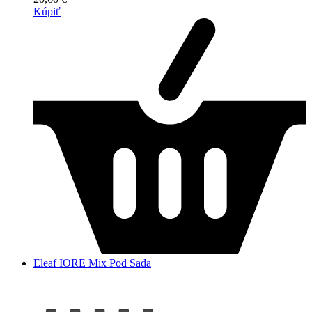
Kúpiť
Eleaf IORE Mix Pod Sada