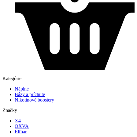
Kategórie
Náplne
Bázy a príchute
Nikotínové boostery
Značky
X4
OXVA
Elfbar