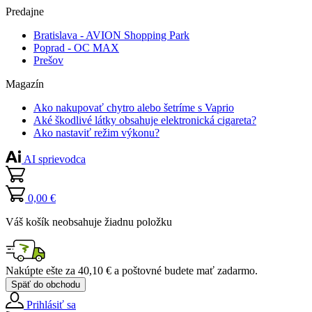
Predajne
Bratislava - AVION Shopping Park
Poprad - OC MAX
Prešov
Magazín
Ako nakupovať chytro alebo šetríme s Vaprio
Aké škodlivé látky obsahuje elektronická cigareta?
Ako nastaviť režim výkonu?
AI sprievodca
0,00 €
Váš košík neobsahuje žiadnu položku
Nakúpte ešte za
40,10 €
a poštovné budete mať
zadarmo
.
Späť do obchodu
Prihlásiť sa