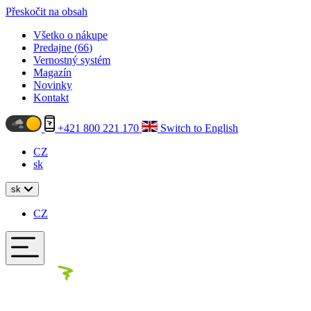
Přeskočit na obsah
Všetko o nákupe
Predajne (
66
)
Vernostný systém
Magazín
Novinky
Kontakt
+421 800 221 170
Switch to English
CZ
sk
sk
CZ