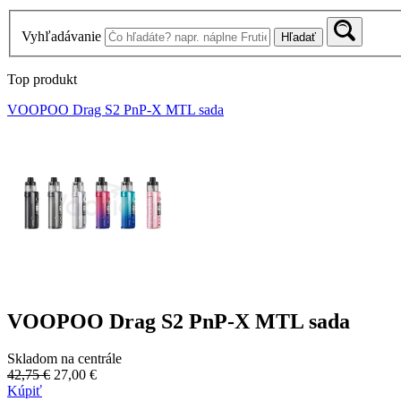
Vyhľadávanie
Hľadať
Top produkt
VOOPOO Drag S2 PnP-X MTL sada
VOOPOO Drag S2 PnP-X MTL sada
Skladom na centrále
42,75 €
27,00 €
Kúpiť