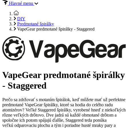
Hlavné menu
DIY
Predmotané špirálky
VapeGear predmotané špirálky - Staggered
VapeGear predmotané špirálky
- Staggered
Prečo sa zdržovať s motaním špirálok, keď môžete mať už perfektne
predmotané VapeGear špirálky, ktoré sa hodia do celého radu
atomizérov? Veľké Staggered špirálky, vyrobené hneď z niekoľkých
rôzne veľkých drôtovo. Dve jadrá sú každé obmotané drôtom a
spoločne ich potom spájajú ďalšie, Staggered teda ponúka
veľkú odparovaciu plochu a tým i poriadne husté mraky pary a