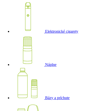
Elektronické cigarety
Náplne
Bázy a príchute