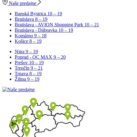
Naše predajne
Banská Bystrica
10 – 19
Bratislava
8 – 19
Bratislava - AVION Shopping Park
10 – 21
Bratislava - Dúbravka
10 – 19
Komárno
9 – 18
Košice
8 – 19
Nitra
9 – 19
Poprad - OC MAX
9 – 20
Prešov
10 – 19
Trenčín
9 – 21
Trnava
8 – 19
Žilina
9 – 19