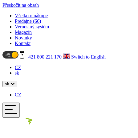
Přeskočit na obsah
Všetko o nákupe
Predajne (
66
)
Vernostný systém
Magazín
Novinky
Kontakt
+421 800 221 170
Switch to English
CZ
sk
sk
CZ