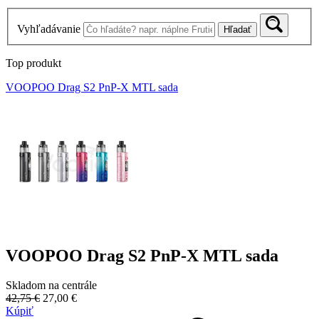
Vyhľadávanie
Hľadať
Top produkt
VOOPOO Drag S2 PnP-X MTL sada
VOOPOO Drag S2 PnP-X MTL sada
Skladom na centrále
42,75 €
27,00 €
Kúpiť