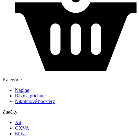
Kategórie
Náplne
Bázy a príchute
Nikotínové boostery
Značky
X4
OXVA
Elfbar