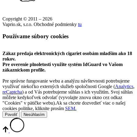
Copyright © 2011 – 2026
Vaprio.sk, s.r.o. Obchodné podmienky
tu
Používame súbory cookies
Zákaz predaja elektronických cigariet osobám mladším ako 18
rokov.
Pre overenie plnoletosti využite systém IdGuard vo Vašom
zákazníckom profile.
Pre správne fungovanie webu a analýzu návštevnosti potrebujeme
využívať niekoľko externých služieb spoločnosti Google (
Analytics
,
reCaptcha
) a od Vás potrebujeme súhlas s ich využitím. Svoj súhlas
môžete kedykoľvek odvolať (vyvolajte znova okno cez odkaz
"Cookies" v pätičke webu).Ak sa chcete dozvedieť viac o našej
cookies politike, kliknite prosím
SEM.
Povoliť
Nesúhlasím