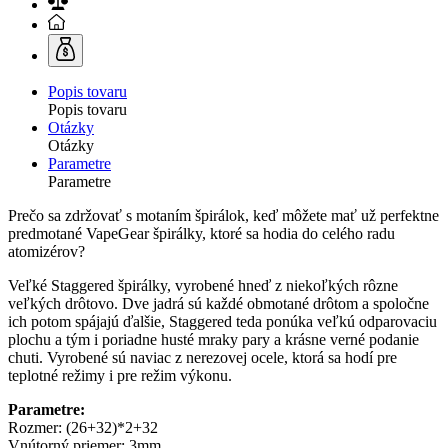
Popis tovaru
Popis tovaru
Otázky
Otázky
Parametre
Parametre
Prečo sa zdržovať s motaním špirálok, keď môžete mať už perfektne
predmotané VapeGear špirálky, ktoré sa hodia do celého radu
atomizérov?
Veľké Staggered špirálky, vyrobené hneď z niekoľkých rôzne
veľkých drôtovo. Dve jadrá sú každé obmotané drôtom a spoločne
ich potom spájajú ďalšie, Staggered teda ponúka veľkú odparovaciu
plochu a tým i poriadne husté mraky pary a krásne verné podanie
chuti. Vyrobené sú naviac z nerezovej ocele, ktorá sa hodí pre
teplotné režimy i pre režim výkonu.
Parametre:
Rozmer: (26+32)*2+32
Vnútorný priemer: 3mm