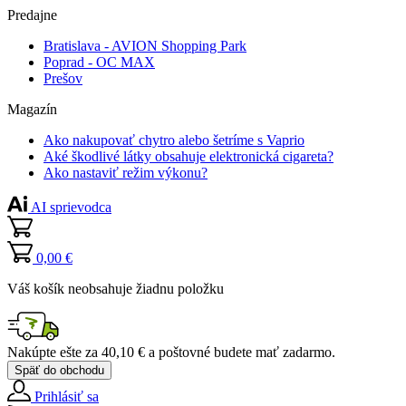
Predajne
Bratislava - AVION Shopping Park
Poprad - OC MAX
Prešov
Magazín
Ako nakupovať chytro alebo šetríme s Vaprio
Aké škodlivé látky obsahuje elektronická cigareta?
Ako nastaviť režim výkonu?
AI sprievodca
0,00 €
Váš košík neobsahuje žiadnu položku
Nakúpte ešte za
40,10 €
a poštovné budete mať
zadarmo
.
Späť do obchodu
Prihlásiť sa