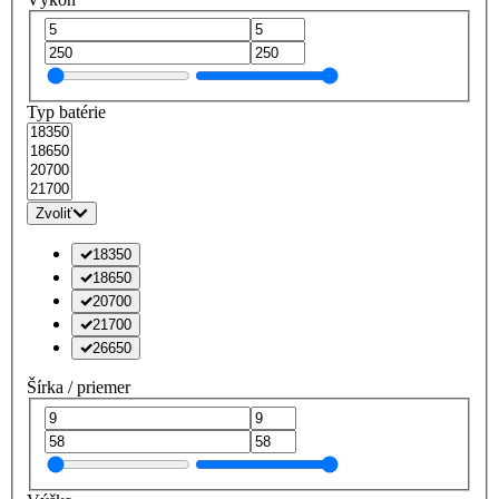
Typ batérie
Zvoliť
18350
18650
20700
21700
26650
Šírka / priemer