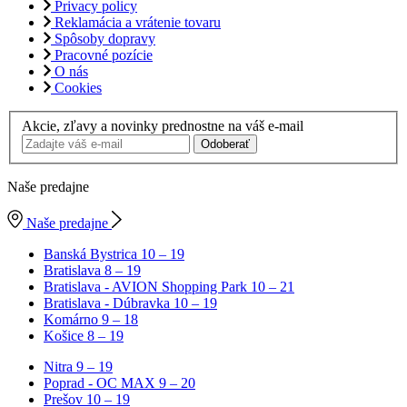
Privacy policy
Reklamácia a vrátenie tovaru
Spôsoby dopravy
Pracovné pozície
O nás
Cookies
Akcie, zľavy a novinky prednostne na váš e-mail
Odoberať
Naše predajne
Naše predajne
Banská Bystrica
10 – 19
Bratislava
8 – 19
Bratislava - AVION Shopping Park
10 – 21
Bratislava - Dúbravka
10 – 19
Komárno
9 – 18
Košice
8 – 19
Nitra
9 – 19
Poprad - OC MAX
9 – 20
Prešov
10 – 19