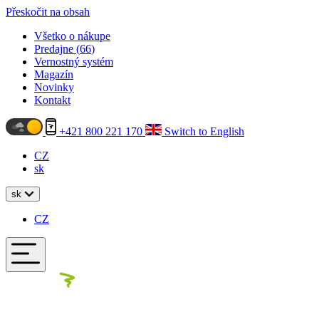
Přeskočit na obsah
Všetko o nákupe
Predajne (
66
)
Vernostný systém
Magazín
Novinky
Kontakt
+421 800 221 170
Switch to English
CZ
sk
sk
CZ