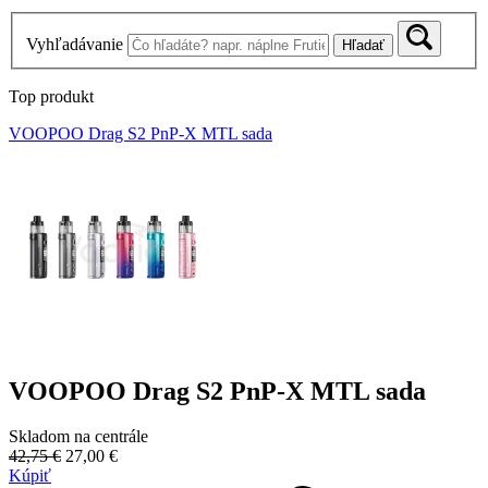
Vyhľadávanie
Hľadať
Top produkt
VOOPOO Drag S2 PnP-X MTL sada
VOOPOO Drag S2 PnP-X MTL sada
Skladom na centrále
42,75 €
27,00 €
Kúpiť