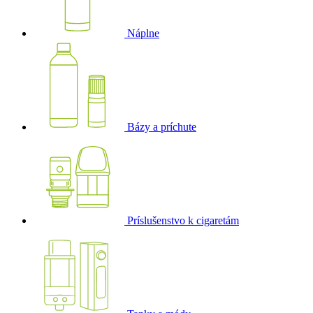
Náplne
Bázy a príchute
Príslušenstvo k cigaretám