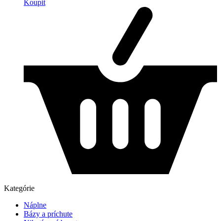
Koupit
Kategórie
Náplne
Bázy a príchute