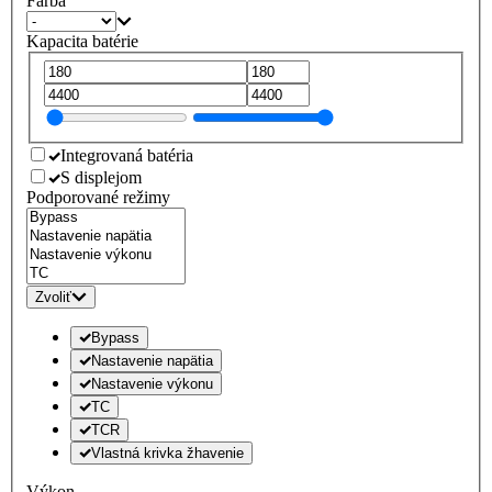
Farba
Kapacita batérie
Integrovaná batéria
S displejom
Podporované režimy
Zvoliť
Bypass
Nastavenie napätia
Nastavenie výkonu
TC
TCR
Vlastná krivka žhavenie
Výkon