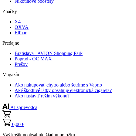
Nikotínové boostery
Značky
X4
OXVA
Elfbar
Predajne
Bratislava - AVION Shopping Park
Poprad - OC MAX
Prešov
Magazín
Ako nakupovať chytro alebo šetríme s Vaprio
Aké škodlivé látky obsahuje elektronická cigareta?
Ako nastaviť režim výkonu?
AI sprievodca
0,00 €
Váš košík neobsahuje žiadnu položku