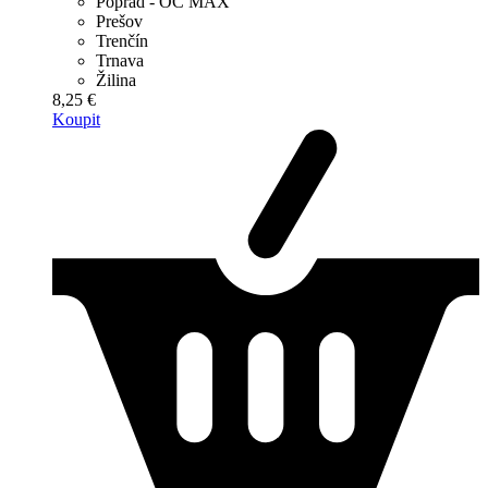
Poprad - OC MAX
Prešov
Trenčín
Trnava
Žilina
8,25 €
Koupit