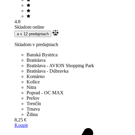
4.8
Skladom online
a v 12 predajniach
Skladom v predajniach
Banská Bystrica
Bratislava
Bratislava - AVION Shopping Park
Bratislava - Dúbravka
Komárno
Košice
Nitra
Poprad - OC MAX
Prešov
Trenčín
Trnava
Žilina
8,25 €
Koupit