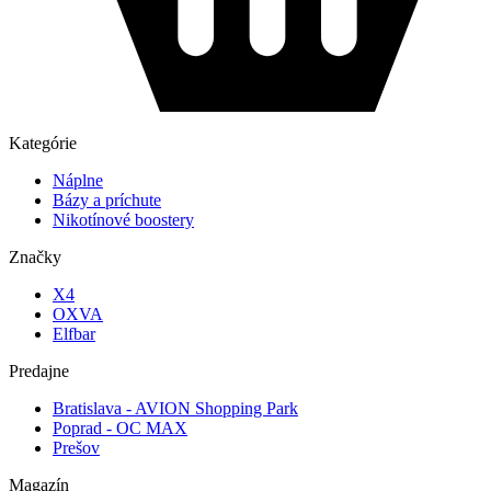
Kategórie
Náplne
Bázy a príchute
Nikotínové boostery
Značky
X4
OXVA
Elfbar
Predajne
Bratislava - AVION Shopping Park
Poprad - OC MAX
Prešov
Magazín