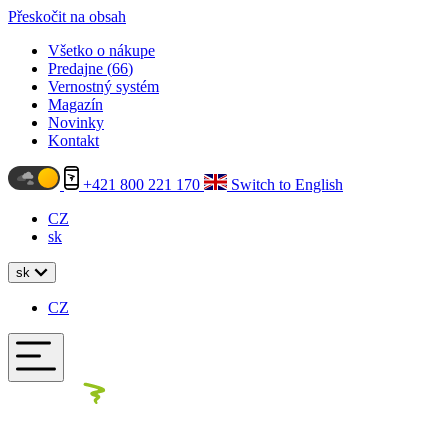
Přeskočit na obsah
Všetko o nákupe
Predajne (
66
)
Vernostný systém
Magazín
Novinky
Kontakt
+421 800 221 170
Switch to English
CZ
sk
sk
CZ