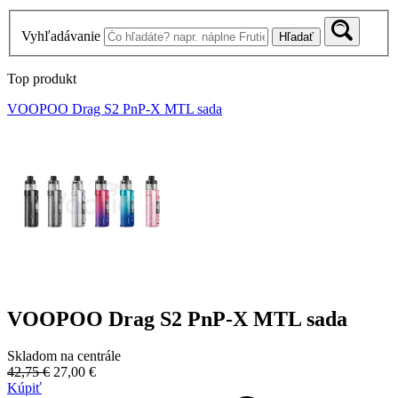
Vyhľadávanie
Hľadať
Top produkt
VOOPOO Drag S2 PnP-X MTL sada
VOOPOO Drag S2 PnP-X MTL sada
Skladom na centrále
42,75 €
27,00 €
Kúpiť