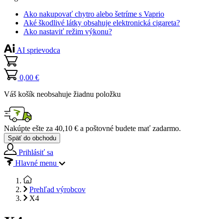
Ako nakupovať chytro alebo šetríme s Vaprio
Aké škodlivé látky obsahuje elektronická cigareta?
Ako nastaviť režim výkonu?
AI sprievodca
0,00 €
Váš košík neobsahuje žiadnu položku
Nakúpte ešte za
40,10 €
a poštovné budete mať
zadarmo
.
Späť do obchodu
Prihlásiť sa
Hlavné menu
Prehľad výrobcov
X4