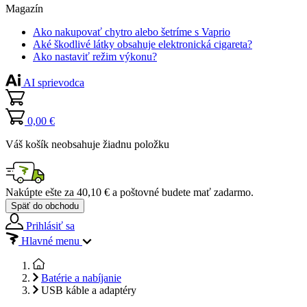
Magazín
Ako nakupovať chytro alebo šetríme s Vaprio
Aké škodlivé látky obsahuje elektronická cigareta?
Ako nastaviť režim výkonu?
AI sprievodca
0,00 €
Váš košík neobsahuje žiadnu položku
Nakúpte ešte za
40,10 €
a poštovné budete mať
zadarmo
.
Späť do obchodu
Prihlásiť sa
Hlavné menu
Batérie a nabíjanie
USB káble a adaptéry