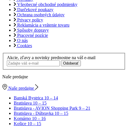
Všeobecné obchodné podmienky
Darčekové poukazy
Ochrana osobných údajov
Privacy policy
Reklamácia a vrátenie tovaru
Spôsoby dopravy
Pracovné pozície
O nás
Cookies
Akcie, zľavy a novinky prednostne na váš e-mail
Odoberať
Naše predajne
Naše predajne
Banská Bystrica
10 – 14
Bratislava
10 – 15
Bratislava - AVION Shopping Park
9 – 21
Bratislava - Dúbravka
10 – 15
Komárno
10 – 16
Košice
10 – 15