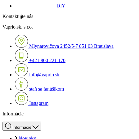
DIY
Kontaktujte nás
Vaprio.sk, s.r.o.
Mlynarovičova 2452/5-7 851 03 Bratislava
+421 800 221 170
info@vaprio.sk
staň sa fanúšikom
Instagram
Informácie
Informácie
Novinky