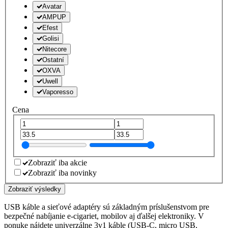
Avatar
AMPUP
Efest
Golisi
Nitecore
Ostatní
OXVA
Uwell
Vaporesso
Cena
Zobraziť iba akcie
Zobraziť iba novinky
Zobraziť výsledky
USB káble a sieťové adaptéry sú základným príslušenstvom pre
bezpečné nabíjanie e-cigariet, mobilov aj ďalšej elektroniky. V
ponuke nájdete univerzálne 3v1 káble (USB-C, micro USB,