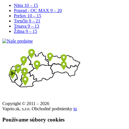
Nitra
10 – 15
Poprad - OC MAX
9 – 20
Prešov
10 – 15
Trenčín
9 – 21
Trnava
9 – 13
Žilina
9 – 15
Copyright © 2011 – 2026
Vaprio.sk, s.r.o. Obchodné podmienky
tu
Používame súbory cookies