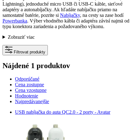
Lightning), jednoduché micro USB či USB-C káble, sieťové
adaptéry a autonabíjačky. Ak hľadáte nabíjačku priamo na
samostatné batérie, pozrite si
Nabíjačky
, na cesty sa zase hodí
Powerbanka
. Výber vhodného kábla či adaptéra závisí najmä od
typu konektora zariadenia a požadovaného výkonu.
Zobraziť viac
Filtrovat produkty
Nájdené 1 produktov
Odporúčané
Cena zostupne
Cena vzostupne
Hodnotenie
Najpredávanejšie
USB nabíjačka do auta QC2.0 - 2 porty - Avatar