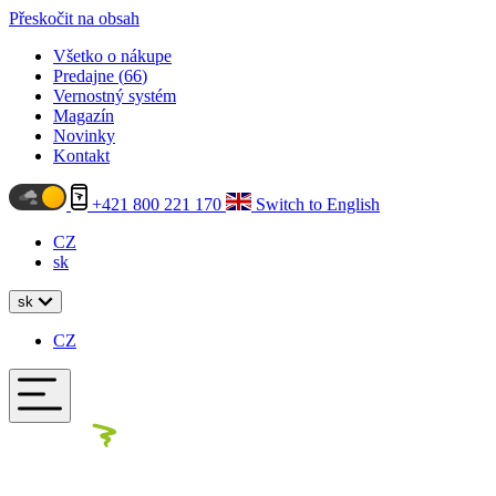
Přeskočit na obsah
Všetko o nákupe
Predajne (
66
)
Vernostný systém
Magazín
Novinky
Kontakt
+421 800 221 170
Switch to English
CZ
sk
sk
CZ