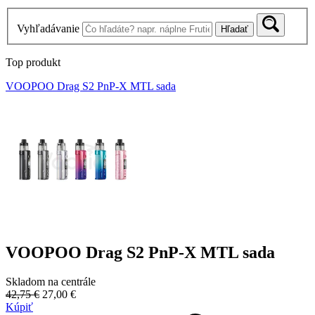
Vyhľadávanie
Hľadať
Top produkt
VOOPOO Drag S2 PnP-X MTL sada
VOOPOO Drag S2 PnP-X MTL sada
Skladom na centrále
42,75 €
27,00 €
Kúpiť