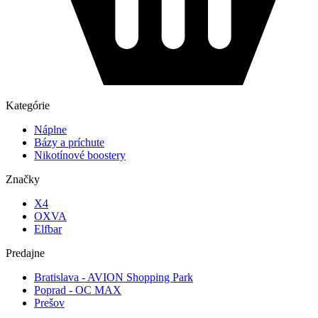
Kategórie
Náplne
Bázy a príchute
Nikotínové boostery
Značky
X4
OXVA
Elfbar
Predajne
Bratislava - AVION Shopping Park
Poprad - OC MAX
Prešov