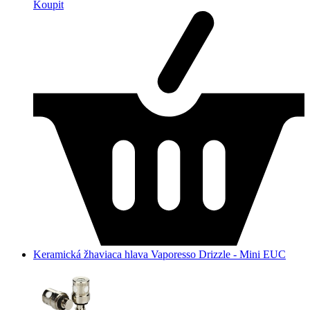
Koupit
Keramická žhaviaca hlava Vaporesso Drizzle - Mini EUC