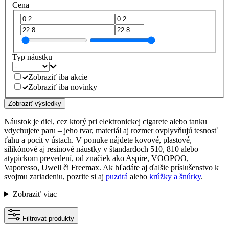
Cena
Typ náustku
Zobraziť iba akcie
Zobraziť iba novinky
Zobraziť výsledky
Náustok je diel, cez ktorý pri elektronickej cigarete alebo tanku
vdychujete paru – jeho tvar, materiál aj rozmer ovplyvňujú tesnosť
ťahu a pocit v ústach. V ponuke nájdete kovové, plastové,
silikónové aj resinové náustky v štandardoch 510, 810 alebo
atypickom prevedení, od značiek ako Aspire, VOOPOO,
Vaporesso, Uwell či Freemax. Ak hľadáte aj ďalšie príslušenstvo k
svojmu zariadeniu, pozrite si aj
puzdrá
alebo
krúžky a šnúrky
.
Zobraziť viac
Filtrovat produkty