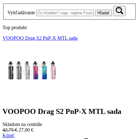
Vyhľadávanie
Hľadať
Top produkt
VOOPOO Drag S2 PnP-X MTL sada
VOOPOO Drag S2 PnP-X MTL sada
Skladom na centrále
42,75 €
27,00 €
Kúpiť