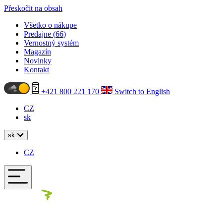
Přeskočit na obsah
Všetko o nákupe
Predajne (
66
)
Vernostný systém
Magazín
Novinky
Kontakt
+421 800 221 170
Switch to English
CZ
sk
sk
CZ