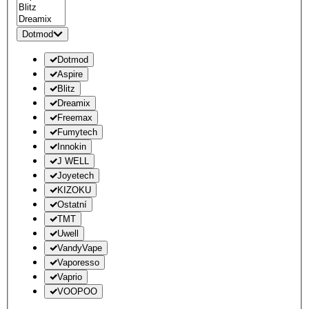
Dotmod
Dotmod
Aspire
Blitz
Dreamix
Freemax
Fumytech
Innokin
J WELL
Joyetech
KIZOKU
Ostatní
TMT
Uwell
VandyVape
Vaporesso
Vaprio
VOOPOO