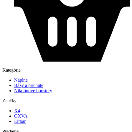
Kategórie
Náplne
Bázy a príchute
Nikotínové boostery
Značky
X4
OXVA
Elfbar
Predajne