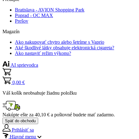
Bratislava - AVION Shopping Park
Poprad - OC MAX
Prešov
Magazín
Ako nakupovať chytro alebo šetríme s Vaprio
Aké škodlivé látky obsahuje elektronická cigareta?
Ako nastaviť režim výkonu?
AI sprievodca
0,00 €
Váš košík neobsahuje žiadnu položku
Nakúpte ešte za
40,10 €
a poštovné budete mať
zadarmo
.
Späť do obchodu
Prihlásiť sa
Hlavné menu