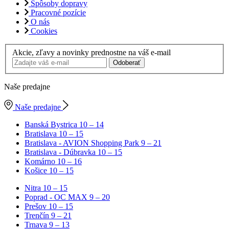
Spôsoby dopravy
Pracovné pozície
O nás
Cookies
Akcie, zľavy a novinky prednostne na váš e-mail
Odoberať
Naše predajne
Naše predajne
Banská Bystrica
10 – 14
Bratislava
10 – 15
Bratislava - AVION Shopping Park
9 – 21
Bratislava - Dúbravka
10 – 15
Komárno
10 – 16
Košice
10 – 15
Nitra
10 – 15
Poprad - OC MAX
9 – 20
Prešov
10 – 15
Trenčín
9 – 21
Trnava
9 – 13