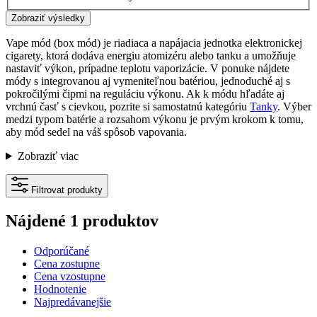
Zobraziť výsledky
Vape mód (box mód) je riadiaca a napájacia jednotka elektronickej
cigarety, ktorá dodáva energiu atomizéru alebo tanku a umožňuje
nastaviť výkon, prípadne teplotu vaporizácie. V ponuke nájdete
módy s integrovanou aj vymeniteľnou batériou, jednoduché aj s
pokročilými čipmi na reguláciu výkonu. Ak k módu hľadáte aj
vrchnú časť s cievkou, pozrite si samostatnú kategóriu
Tanky
. Výber
medzi typom batérie a rozsahom výkonu je prvým krokom k tomu,
aby mód sedel na váš spôsob vapovania.
Zobraziť viac
Filtrovat produkty
Nájdené 1 produktov
Odporúčané
Cena zostupne
Cena vzostupne
Hodnotenie
Najpredávanejšie