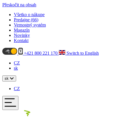
Přeskočit na obsah
Všetko o nákupe
Predajne (
66
)
Vernostný systém
Magazín
Novinky
Kontakt
+421 800 221 170
Switch to English
CZ
sk
sk
CZ