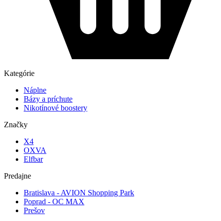
Kategórie
Náplne
Bázy a príchute
Nikotínové boostery
Značky
X4
OXVA
Elfbar
Predajne
Bratislava - AVION Shopping Park
Poprad - OC MAX
Prešov