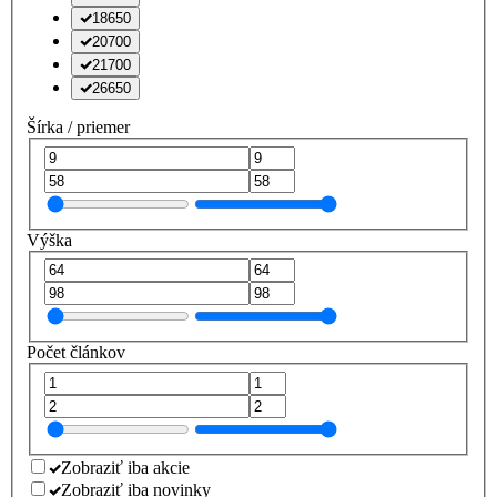
18650
20700
21700
26650
Šírka / priemer
Výška
Počet článkov
Zobraziť iba akcie
Zobraziť iba novinky