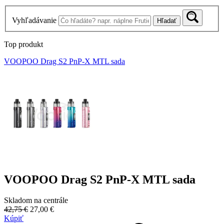
Vyhľadávanie
Hľadať
Top produkt
VOOPOO Drag S2 PnP-X MTL sada
VOOPOO Drag S2 PnP-X MTL sada
Skladom na centrále
42,75 €
27,00 €
Kúpiť