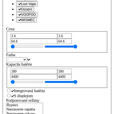
Lost Vape
Ostatní
VOOPOO
WISMEC
Cena
Farba
Kapacita batérie
Integrovaná batéria
S displejom
Podporované režimy