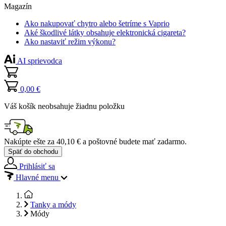
Magazín
Ako nakupovať chytro alebo šetríme s Vaprio
Aké škodlivé látky obsahuje elektronická cigareta?
Ako nastaviť režim výkonu?
AI sprievodca
0,00 €
Váš košík neobsahuje žiadnu položku
Nakúpte ešte za
40,10 €
a poštovné budete mať
zadarmo
.
Späť do obchodu
Prihlásiť sa
Hlavné menu
Tanky a módy
Módy