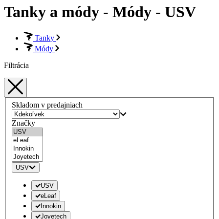
Tanky a módy - Módy - USV
Tanky
Módy
Filtrácia
Skladom v predajniach
Značky
USV
USV
eLeaf
Innokin
Joyetech