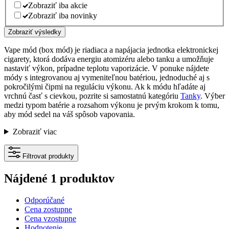
Zobraziť iba akcie
Zobraziť iba novinky
Zobraziť výsledky
Vape mód (box mód) je riadiaca a napájacia jednotka elektronickej
cigarety, ktorá dodáva energiu atomizéru alebo tanku a umožňuje
nastaviť výkon, prípadne teplotu vaporizácie. V ponuke nájdete
módy s integrovanou aj vymeniteľnou batériou, jednoduché aj s
pokročilými čipmi na reguláciu výkonu. Ak k módu hľadáte aj
vrchnú časť s cievkou, pozrite si samostatnú kategóriu
Tanky
. Výber
medzi typom batérie a rozsahom výkonu je prvým krokom k tomu,
aby mód sedel na váš spôsob vapovania.
Zobraziť viac
Filtrovat produkty
Nájdené 1 produktov
Odporúčané
Cena zostupne
Cena vzostupne
Hodnotenie