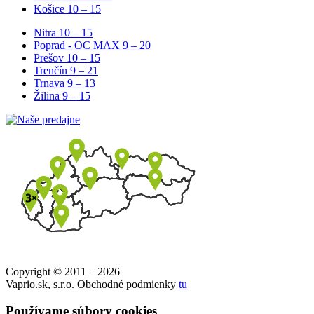
Košice
10 – 15
Nitra
10 – 15
Poprad - OC MAX
9 – 20
Prešov
10 – 15
Trenčín
9 – 21
Trnava
9 – 13
Žilina
9 – 15
Copyright © 2011 – 2026
Vaprio.sk, s.r.o. Obchodné podmienky
tu
Používame súbory cookies