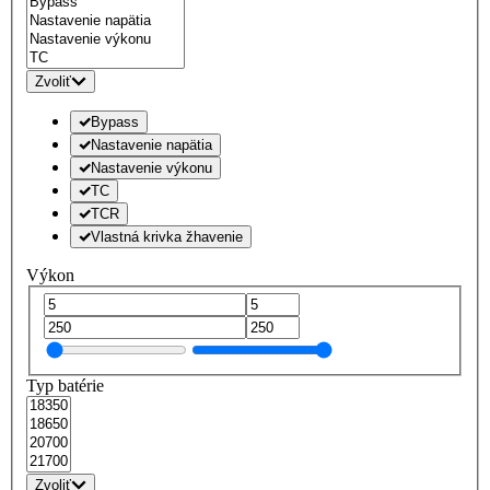
Zvoliť
Bypass
Nastavenie napätia
Nastavenie výkonu
TC
TCR
Vlastná krivka žhavenie
Výkon
Typ batérie
Zvoliť