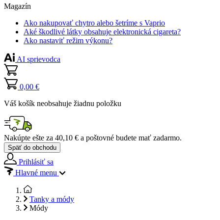
Magazín
Ako nakupovať chytro alebo šetríme s Vaprio
Aké škodlivé látky obsahuje elektronická cigareta?
Ako nastaviť režim výkonu?
AI sprievodca
0,00 €
Váš košík neobsahuje žiadnu položku
Nakúpte ešte za
40,10 €
a poštovné budete mať
zadarmo
.
Späť do obchodu
Prihlásiť sa
Hlavné menu
Tanky a módy
Módy