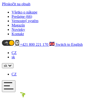
Přeskočit na obsah
Všetko o nákupe
Predajne (
66
)
Vernostný systém
Magazín
Novinky
Kontakt
+421 800 221 170
Switch to English
CZ
sk
sk
CZ