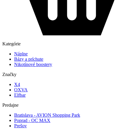
Kategórie
Náplne
Bázy a príchute
Nikotínové boostery
Značky
X4
OXVA
Elfbar
Predajne
Bratislava - AVION Shopping Park
Poprad - OC MAX
Prešov