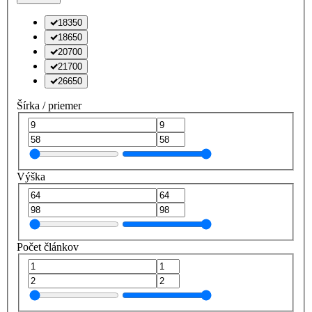
18350
18650
20700
21700
26650
Šírka / priemer
Výška
Počet článkov