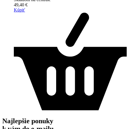
49,40 €
Kúpiť
Najlepšie ponuky
k vám do e-mailu