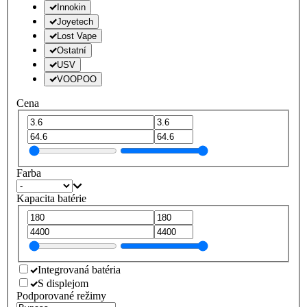
Innokin
Joyetech
Lost Vape
Ostatní
USV
VOOPOO
Cena
Farba
Kapacita batérie
Integrovaná batéria
S displejom
Podporované režimy