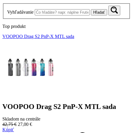
Vyhľadávanie
Hľadať
Top produkt
VOOPOO Drag S2 PnP-X MTL sada
VOOPOO Drag S2 PnP-X MTL sada
Skladom na centrále
42,75 €
27,00 €
Kúpiť